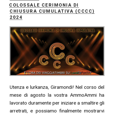
IL
COLOSSALE CERIMONIA DI
Fest
CHIUSURA CUMULATIVA (CCCC)
17:
2024
assegnazione
punti”
Utenza e lurkanza, Giramondi! Nel corso del
mese di agosto la vostra AmmoAmmi ha
lavorato duramente per iniziare a smaltire gli
arretrati, e possiamo finalmente mostrarvi