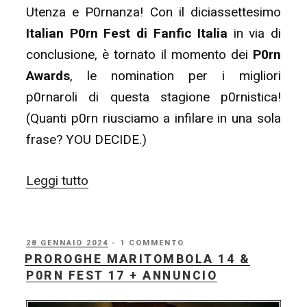
Utenza e P0rnanza! Con il diciassettesimo
Italian P0rn Fest di Fanfic Italia
in via di
conclusione, è tornato il momento dei
P0rn
Awards
, le nomination per i migliori
p0rnaroli di questa stagione p0rnistica!
(Quanti p0rn riusciamo a infilare in una sola
frase? YOU DECIDE.)
“Italian
Leggi tutto
P0rn
Fest
#17
PUBBLICATO
28 GENNAIO 2024
- 1 COMMENTO
IL
PROROGHE MARITOMBOLA 14 &
–
P0RN FEST 17 + ANNUNCIO
P0rn