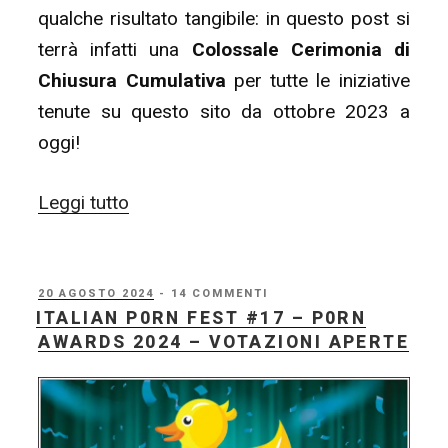
qualche risultato tangibile: in questo post si
terrà infatti una
Colossale Cerimonia di
Chiusura Cumulativa
per tutte le iniziative
tenute su questo sito da ottobre 2023 a
oggi!
“Colossale
Leggi tutto
Cerimonia
di
Chiusura
PUBBLICATO
20 AGOSTO 2024
- 14 COMMENTI
IL
ITALIAN P0RN FEST #17 – P0RN
Cumulativa
AWARDS 2024 – VOTAZIONI APERTE
(CCCC)
2024”