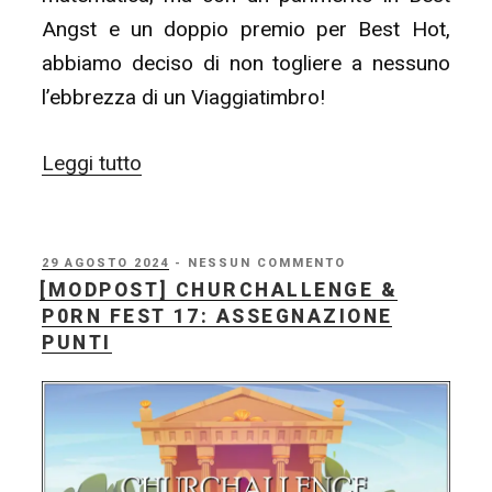
Angst e un doppio premio per Best Hot,
abbiamo deciso di non togliere a nessuno
l’ebbrezza di un Viaggiatimbro!
“P0rn
Leggi tutto
Awards
2024
–
PUBBLICATO
29 AGOSTO 2024
- NESSUN COMMENTO
IL
[MODPOST] CHURCHALLENGE &
Cerimonia
P0RN FEST 17: ASSEGNAZIONE
di
PUNTI
premiazione”