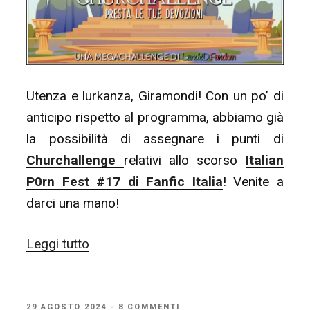
Utenza e lurkanza, Giramondi! Con un po’ di
anticipo rispetto al programma, abbiamo già
la possibilità di assegnare i punti di
Churchallenge
relativi allo scorso
Italian
P0rn Fest #17 di Fanfic Italia
! Venite a
darci una mano!
“[MODPOST]
Leggi tutto
Churchallenge
&
P0rn
PUBBLICATO
29 AGOSTO 2024
- 8 COMMENTI