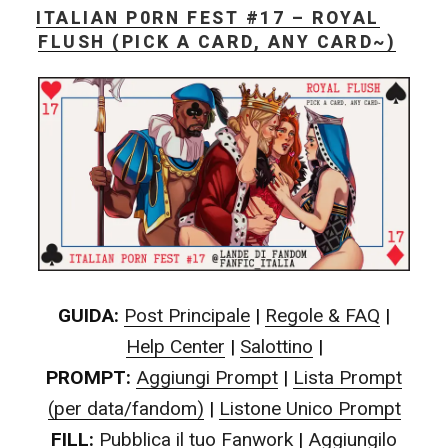
IL
ITALIAN P0RN FEST #17 – ROYAL
P0rn
FLUSH (PICK A CARD, ANY CARD~)
Fest
17
+
annuncio”
GUIDA:
Post Principale
|
Regole & FAQ
|
Help Center
|
Salottino
|
PROMPT:
Aggiungi Prompt
|
Lista Prompt
(per data/fandom)
|
Listone Unico Prompt
FILL:
Pubblica il tuo Fanwork
|
Aggiungilo