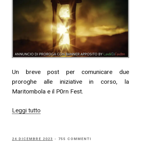
Awards
2024
–
Fase
di
Nomination”
Un breve post per comunicare due
proroghe alle iniziative in corso, la
Maritombola e il P0rn Fest.
“Proroghe
Leggi tutto
Maritombola
14
&
PUBBLICATO
24 DICEMBRE 2023
- 755 COMMENTI