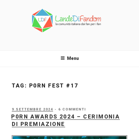
Salta
al
contenuto
LANDE DI FANDOM
La comunità italiana dai fan per i fan!
Menu
TAG:
P0RN FEST #17
PUBBLICATO
9 SETTEMBRE 2024
- 6 COMMENTI
IL
P0RN AWARDS 2024 – CERIMONIA
DI PREMIAZIONE