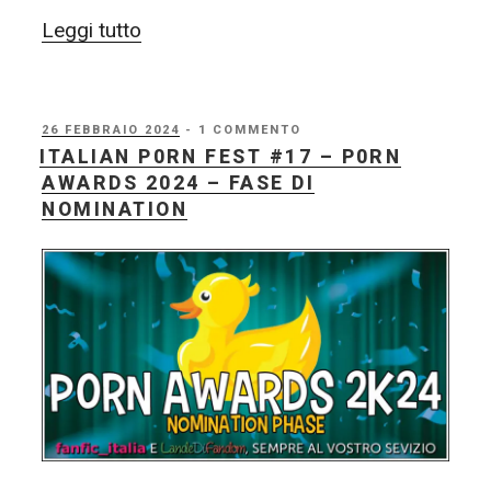
“Italian
Leggi tutto
P0rn
Fest
#17
PUBBLICATO
26 FEBBRAIO 2024
- 1 COMMENTO
IL
ITALIAN P0RN FEST #17 – P0RN
–
AWARDS 2024 – FASE DI
P0rn
NOMINATION
Awards
2024
–
VOTAZIONI
APERTE”