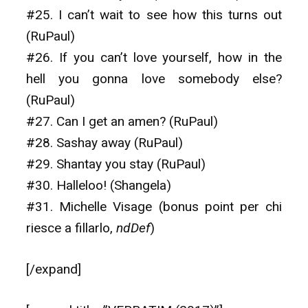
#25. I can’t wait to see how this turns out
(RuPaul)
#26. If you can’t love yourself, how in the
hell you gonna love somebody else?
(RuPaul)
#27. Can I get an amen? (RuPaul)
#28. Sashay away (RuPaul)
#29. Shantay you stay (RuPaul)
#30. Halleloo! (Shangela)
#31. Michelle Visage (bonus point per chi
riesce a fillarlo,
ndDef
)
[/expand]