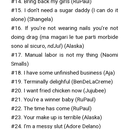
#14. Bring back my girls (RuPaul)
#15. I don’t need a sugar daddy (I can do it
alone) (Shangela)
#16. If you’re not wearing nails you’re not
doing drag (ma magari le tue parti morbide
sono al sicuro,
ndJul
) (Alaska)
#17. Manual labor is not my thing (Naomi
Smalls)
#18. I have some unfinished business (Aja)
#19. Terminally delighful (BenDeLaCreme)
#20. I want fried chicken now (Jujubee)
#21. You’re a winner baby (RuPaul)
#22. The time has come (RuPaul)
#23. Your make up is terrible (Alaska)
#24. I’m a messy slut (Adore Delano)