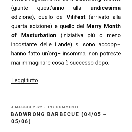
(giunte quest’anno alla
undicesima
edizione), quello del
Vilifest
(arrivato alla
quarta edizione) e quello del
Merry Month
of Masturbation
(iniziativa più o meno
incostante delle Lande) si sono accopp–
hanno fatto un’org– insomma, non potreste
mai immaginare cosa è successo dopo.
“Badwrong
Leggi tutto
Weeks
2023
–
PUBBLICATO
4 MAGGIO 2022
- 197 COMMENTI
IL
BADWRONG BARBECUE (04/05 –
Open
05/06)
to