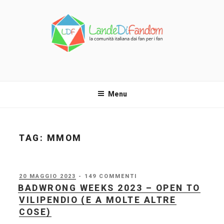
Salta
al
contenuto
LANDE DI FANDOM
La comunità italiana dai fan per i fan!
Menu
TAG:
MMOM
PUBBLICATO
20 MAGGIO 2023
- 149 COMMENTI
IL
BADWRONG WEEKS 2023 – OPEN TO
VILIPENDIO (E A MOLTE ALTRE
COSE)