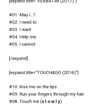
[expand title=”VERBATIM (2017)”]
#01. May I…?
#02. I need to
#03. I want
#04. Help me
#05. I cannot
[/expand]
[expand title=”TOUCH&GO (2016)”]
#10. Kiss me on the lips
#09. Run your fingers through my hair
#08. Touch me (
s l o w l y
)