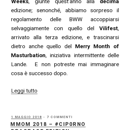
Weeks
, giunte quest’anno alla
decima
edizione; senonché, abbiamo sorpreso il
regolamento delle BWW accoppiarsi
selvaggiamente con quello del
Vilifest
,
arrivato alla terza edizione, e trascinarsi
dietro anche quello del
Merry Month of
Masturbation
, iniziativa intermittente delle
Lande. E non potreste mai immaginare
cosa è successo dopo.
“Badwrong
Leggi tutto
Barbecue
(04/05
–
PUBBLICATO
1 MAGGIO 2018
- 7 COMMENTI
IL
MMOM 2018 – #CIP0RNO
05/06)”