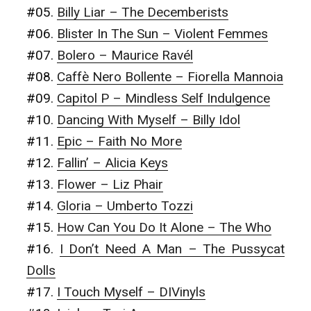
#05.
Billy Liar – The Decemberists
#06.
Blister In The Sun – Violent Femmes
#07.
Bolero – Maurice Ravél
#08.
Caffè Nero Bollente – Fiorella Mannoia
#09.
Capitol P – Mindless Self Indulgence
#10.
Dancing With Myself – Billy Idol
#11.
Epic – Faith No More
#12.
Fallin’ – Alicia Keys
#13.
Flower – Liz Phair
#14.
Gloria – Umberto Tozzi
#15.
How Can You Do It Alone – The Who
#16.
I Don’t Need A Man – The Pussycat
Dolls
#17.
I Touch Myself – DIVinyls