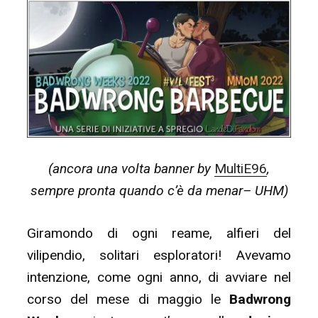
Vilipendio
(e
a
molte
altre
cose)”
(ancora una volta banner by
MultiE96
,
sempre pronta quando c’è da menar– UHM)
Giramondo di ogni reame, alfieri del
vilipendio, solitari esploratori! Avevamo
intenzione, come ogni anno, di avviare nel
corso del mese di maggio le
Badwrong