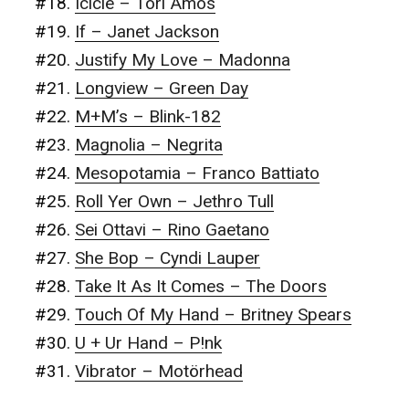
#18.
Icicle – Tori Amos
#19.
If – Janet Jackson
#20.
Justify My Love – Madonna
#21.
Longview – Green Day
#22.
M+M’s – Blink-182
#23.
Magnolia – Negrita
#24.
Mesopotamia – Franco Battiato
#25.
Roll Yer Own – Jethro Tull
#26.
Sei Ottavi – Rino Gaetano
#27.
She Bop – Cyndi Lauper
#28.
Take It As It Comes – The Doors
#29.
Touch Of My Hand – Britney Spears
#30.
U + Ur Hand – P!nk
#31.
Vibrator – Motörhead