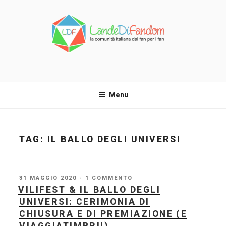
Salta
al
contenuto
LANDE DI FANDOM
La comunità italiana dai fan per i fan!
Menu
TAG:
IL BALLO DEGLI UNIVERSI
PUBBLICATO
31 MAGGIO 2020
- 1 COMMENTO
IL
VILIFEST & IL BALLO DEGLI
UNIVERSI: CERIMONIA DI
CHIUSURA E DI PREMIAZIONE (E