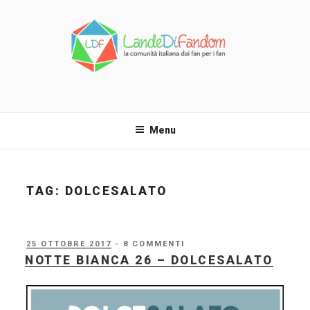
Salta
al
contenuto
LANDE DI FANDOM
La comunità italiana dai fan per i fan!
Menu
TAG:
DOLCESALATO
PUBBLICATO
25 OTTOBRE 2017
- 8 COMMENTI
IL
NOTTE BIANCA 26 – DOLCESALATO