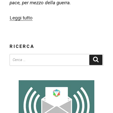
pace, per mezzo della guerra.
“COW-
Leggi tutto
T:
A
History
RICERCA
Vol.
3
Cerca
–
Occhi
su
Minthe”