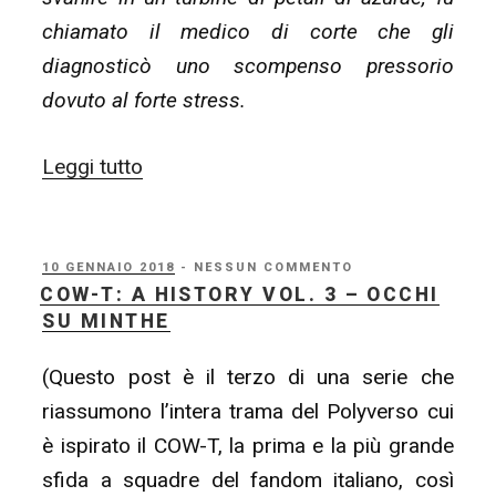
chiamato il medico di corte che gli
diagnosticò uno scompenso pressorio
dovuto al forte stress.
“COW-
Leggi tutto
T:
A
History
PUBBLICATO
10 GENNAIO 2018
- NESSUN COMMENTO
IL
COW-T: A HISTORY VOL. 3 – OCCHI
Vol.
SU MINTHE
3½
–
(Questo post è il terzo di una serie che
Echi
riassumono l’intera trama del Polyverso cui
del
è ispirato il COW-T, la prima e la più grande
Tempo”
sfida a squadre del fandom italiano, così