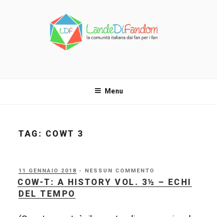
Salta
al
contenuto
LANDE DI FANDOM
La comunità italiana dai fan per i fan!
Menu
TAG:
COWT 3
PUBBLICATO
11 GENNAIO 2018
- NESSUN COMMENTO
IL
COW-T: A HISTORY VOL. 3½ – ECHI
DEL TEMPO