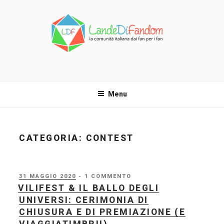
Salta
al
contenuto
LANDE DI FANDOM
La comunità italiana dai fan per i fan!
Menu
CATEGORIA:
CONTEST
PUBBLICATO
31 MAGGIO 2020
- 1 COMMENTO
IL
VILIFEST & IL BALLO DEGLI
UNIVERSI: CERIMONIA DI
CHIUSURA E DI PREMIAZIONE (E