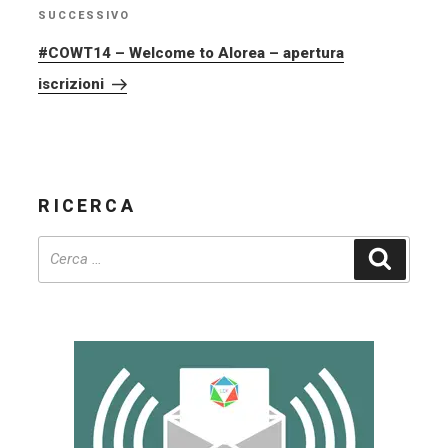
SUCCESSIVO
Articolo
successivo
#COWT14 – Welcome to Alorea – apertura
iscrizioni
RICERCA
Cerca