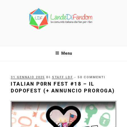
Salta
al
contenuto
LANDE DI FANDOM
La comunità italiana dai fan per i fan!
Menu
PUBBLICATO
31 GENNAIO 2025
DI
STAFF LDF
- 50 COMMENTI
IL
ITALIAN P0RN FEST #18 – IL
DOPOFEST (+ ANNUNCIO PROROGA)