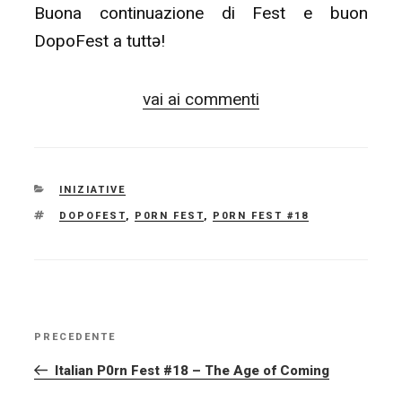
Buona continuazione di Fest e buon
DopoFest a tuttə!
vai ai commenti
CATEGORIE
INIZIATIVE
TAG
DOPOFEST
,
P0RN FEST
,
P0RN FEST #18
NAVIGAZIONE
PRECEDENTE
Articolo
ARTICOLI
precedente:
Italian P0rn Fest #18 – The Age of Coming