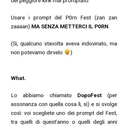
del peggiore kink mai promptato.
Usare i prompt del P0rn Fest (zan zan
zaaaan)
MA SENZA METTERCI IL P0RN
.
(Sì, qualcuno stavolta aveva indovinato, ma
non potevamo dirvelo
)
What.
Lo abbiamo chiamato
DopoFest
(per
assonanza con quella cosa lì, sì) e si svolge
così: voi scegliete uno dei prompt del Fest,
tra quelli di quest’anno o quelli degli anni