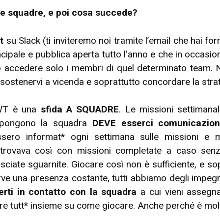
le squadre, e poi cosa succede?
t
su Slack (ti inviteremo noi tramite l’email che hai forni
incipale e pubblica aperta tutto l’anno e che in occa
no accedere solo i membri di quel determinato team. 
sostenervi a vicenda e soprattutto concordare la strat
OWT è una
sfida A SQUADRE
. Le missioni settimana
mpongono la squadra
DEVE esserci comunicazio
nessero informat* ogni settimana sulle missioni 
ritrovava così con missioni completate a caso se
asciate sguarnite. Giocare così non è sufficiente, e so
ve una presenza costante, tutti abbiamo degli impegni 
erti in contatto con la squadra
a cui vieni assegn
e tutt* insieme su come giocare. Anche perché è molt