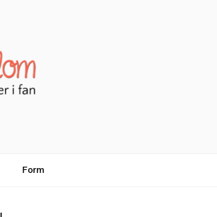
Form
I