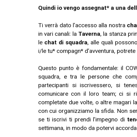
Quindi io vengo assegnat* a una del
Ti verrà dato l’accesso alla nostra
cha
in vari canali: la
Taverna
, la stanza pr
le
chat di squadra
, alle quali posso
i/le tu* compagn* d’avventura, potrete 
Questo punto è fondamentale: il C
squadra, e tra le persone che co
partecipanti si iscrivessero, si te
comunicare con il loro team; ci si 
completate due volte, o altre magari l
con cui organizziamo la sfida. Non ser
se ti iscrivi ti prendi l’impegno di
ten
settimana, in modo da potervi accordar