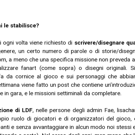
 le stabilisce?
i ogni volta viene richiesto di
scrivere/disegnare qua
enere, un certo numero di parole o di storie/disegn
om, a meno che una specifica missione non preveda altr
izzare fanart (come sopra) o disegni originali. S
e fa da cornice al gioco e sui personaggi che abb
ettimana viene fatto un post che contiene un’introduzio
 in gara, e le missioni settiminali da completare.
zione di LDF
, nelle persone degli admin Fae, lisach
ppio ruolo di giocatori e di organizzatori del gioco
ipanti e senza avvantaggiare in alcun modo noi stessi