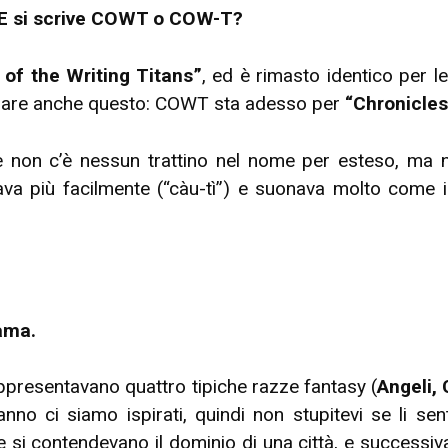
? E si scrive COWT o COW-T?
 of the Writing Titans”
, ed è rimasto identico per l
biare anche questo: COWT sta adesso per
“Chronicles
non c’è nessun trattino nel nome per esteso, ma ne
a più facilmente (“càu-tì”) e suonava molto come i
ama.
ppresentavano quattro tipiche razze fantasy (
Angeli, 
 anno ci siamo ispirati, quindi non stupitevi se li s
 si contendevano il dominio di una città, e successi