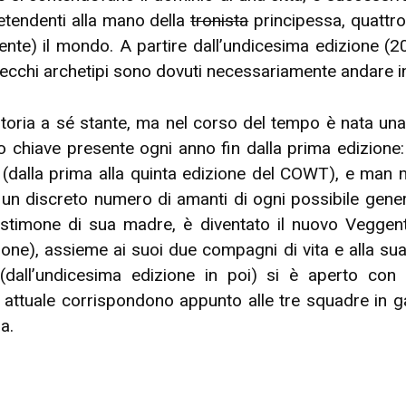
retendenti alla mano della
tronista
principessa, quattro
mente) il mondo. A partire dall’undicesima edizione (20
 vecchi archetipi sono dovuti necessariamente andare i
storia a sé stante, ma nel corso del tempo è nata una
gio chiave presente ogni anno fin dalla prima edizion
 (dalla prima alla quinta edizione del COWT), e man m
 un discreto numero di amanti di ogni possibile gene
testimone di sua madre, è diventato il nuovo Veggen
ione), assieme ai suoi due compagni di vita e alla sua
 (dall’undicesima edizione in poi) si è aperto con 
 attuale corrispondono appunto alle tre squadre in g
a.