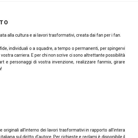
ITO
ta alla cultura e ai lavori trasformativi, creata dai fan per i fan.
sfide, individuali o a squadre, a tempo o permanenti, per spingervi
la vostra carriera. E per chi non scrive ci sono altrettante possibilità
rt e personaggi di vostra invenzione, realizzare fanmix, girare
à!
riginali all'interno dei lavori trasformativi in rapporto all'intera
taliana sul diritto d'autore. Per richieste e reclami è disponibile il