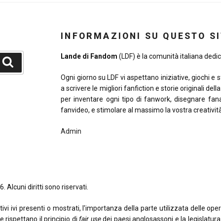
INFORMAZIONI SU QUESTO S
Lande di Fandom
(LDF) è la comunità italiana dedica
Cerca
Ogni giorno su LDF vi aspettano iniziative, giochi e 
a scrivere le migliori fanfiction e storie originali del
per inventare ogni tipo di fanwork, disegnare fana
fanvideo, e stimolare al massimo la vostra creativit
Admin
. Alcuni diritti sono riservati.
 ivi presenti o mostrati, l'importanza della parte utilizzata delle opere o
e rispettano il principio di
fair use
dei paesi anglosassoni e la legislatura i