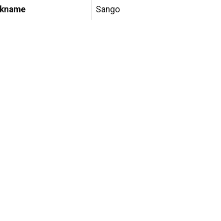
ckname
Sango