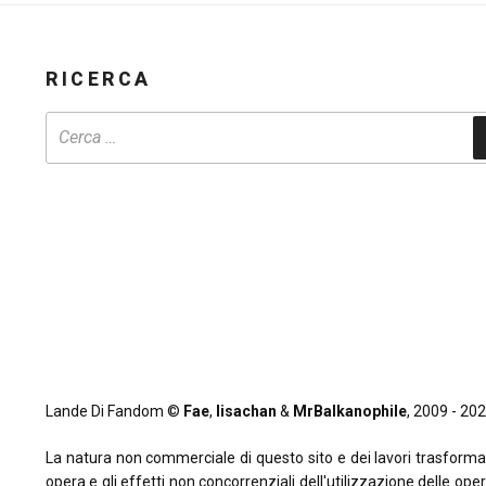
RICERCA
Lande Di Fandom ©
Fae
,
lisachan
&
MrBalkanophile
, 2009 - 2026
La natura non commerciale di questo sito e dei lavori trasformativi
opera e gli effetti non concorrenziali dell'utilizzazione delle oper