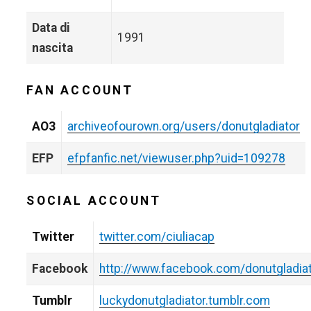
Data di
1991
nascita
FAN ACCOUNT
AO3
archiveofourown.org/users/donutgladiator
EFP
efpfanfic.net/viewuser.php?uid=109278
SOCIAL ACCOUNT
Twitter
twitter.com/ciuliacap
Facebook
http://www.facebook.com/donutgladia
Tumblr
luckydonutgladiator.tumblr.com