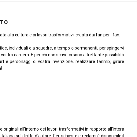
ITO
ta alla cultura e ai lavori trasformativi, creata dai fan per i fan.
sfide, individuali o a squadre, a tempo o permanenti, per spingervi
la vostra carriera. E per chi non scrive ci sono altrettante possibilità
rt e personaggi di vostra invenzione, realizzare fanmix, girare
à!
riginali all'interno dei lavori trasformativi in rapporto all'intera
taliana sul diritto d'autore. Per richieste e reclami è disponibile il