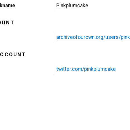
ckname
Pinkplumcake
OUNT
archiveofourown.org/users/pin
ACCOUNT
twitter.com/pinkplumcake