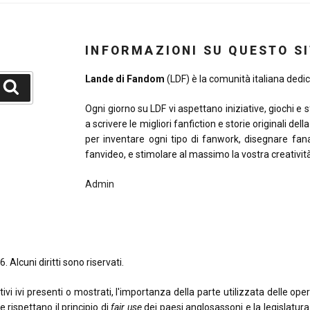
INFORMAZIONI SU QUESTO S
Lande di Fandom
(LDF) è la comunità italiana dedica
Cerca
Ogni giorno su LDF vi aspettano iniziative, giochi e 
a scrivere le migliori fanfiction e storie originali del
per inventare ogni tipo di fanwork, disegnare fana
fanvideo, e stimolare al massimo la vostra creativit
Admin
. Alcuni diritti sono riservati.
 ivi presenti o mostrati, l'importanza della parte utilizzata delle opere o
e rispettano il principio di
fair use
dei paesi anglosassoni e la legislatura i