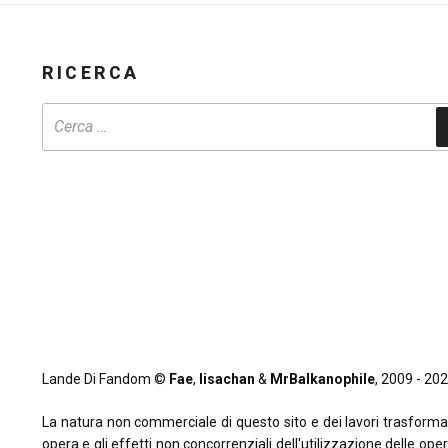
RICERCA
Lande Di Fandom ©
Fae
,
lisachan
&
MrBalkanophile
, 2009 - 2026
La natura non commerciale di questo sito e dei lavori trasformativi
opera e gli effetti non concorrenziali dell'utilizzazione delle oper