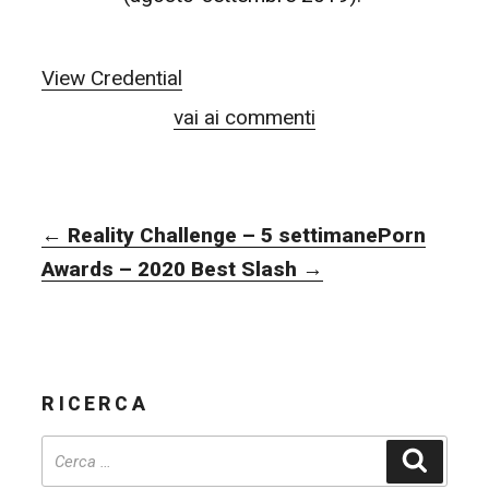
View Credential
vai ai commenti
NAVIGAZIONE
←
Reality Challenge – 5 settimane
Porn
ARTICOLI
Awards – 2020 Best Slash
→
RICERCA
Cerca