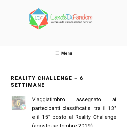
Salta
al
contenuto
LANDE DI FANDOM
La comunità italiana dai fan per i fan!
Menu
REALITY CHALLENGE – 6
SETTIMANE
Viaggiatimbro assegnato ai
partecipanti classificatisi tra il 13°
e il 15° posto al Reality Challenge
(agosto-settembre 2019).