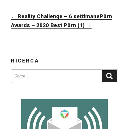
NAVIGAZIONE
←
Reality Challenge – 6 settimane
P0rn
ARTICOLI
Awards – 2020 Best P0rn (1)
→
RICERCA
Cerca