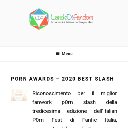
Salta
al
contenuto
LANDE DI FANDOM
La comunità italiana dai fan per i fan!
Menu
PORN AWARDS – 2020 BEST SLASH
Riconoscimento per il miglior
fanwork p0rn slash della
tredicesima edizione dell’Italian
P0rn Fest di Fanfic Italia,