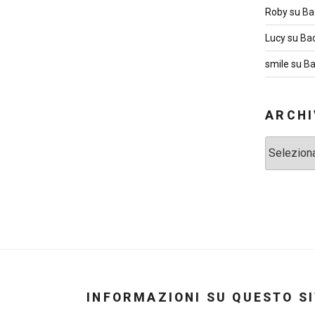
Roby
su
Ba
Lucy
su
Ba
smile
su
Ba
ARCHI
Archivi
INFORMAZIONI SU QUESTO S