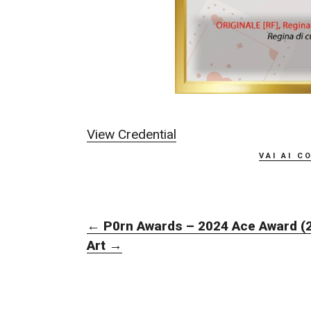
View Credential
vai ai c
NAVIGAZIONE
←
P0rn Awards – 2024 Ace Award (2
ARTICOLI
Art
→