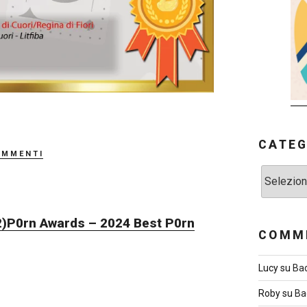
CATEG
ommenti
Categorie
)
P0rn Awards – 2024 Best P0rn
COMME
Lucy
su
Ba
Roby
su
Ba