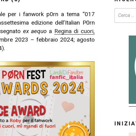
ale per i fanwork p0rn a tema “017
assettesima edizione dell’Italian P0rn
assegnato
ex aequo
a
Regina di cuori,
mbre 2023 – febbraio 2024; agosto
).
INIZI