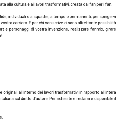
ta alla cultura e ai lavori trasformativi, creata dai fan per i fan.
sfide, individuali o a squadre, a tempo o permanenti, per spingervi
la vostra carriera. E per chi non scrive ci sono altrettante possibilità
rt e personaggi di vostra invenzione, realizzare fanmix, girare
à!
riginali all'interno dei lavori trasformativi in rapporto all'intera
taliana sul diritto d'autore. Per richieste e reclami è disponibile il
e.