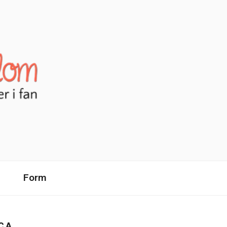
Form
CA