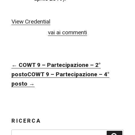
View Credential
vai ai commenti
NAVIGAZIONE
←
COWT 9 – Partecipazione – 2°
ARTICOLI
posto
COWT 9 – Partecipazione – 4°
posto
→
RICERCA