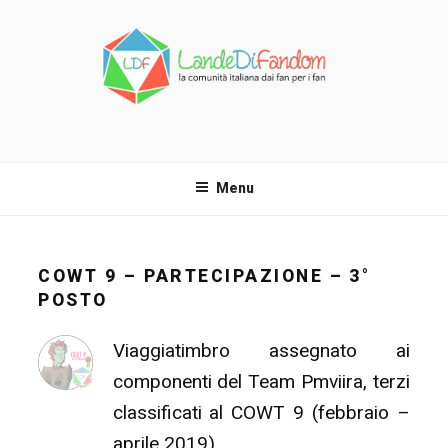
Salta
al
contenuto
LANDE DI FANDOM
La comunità italiana dai fan per i fan!
Menu
COWT 9 – PARTECIPAZIONE – 3°
POSTO
Viaggiatimbro assegnato ai
componenti del Team Pmviira, terzi
classificati al COWT 9 (febbraio –
aprile 2019).