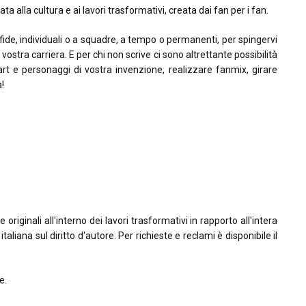
ta alla cultura e ai lavori trasformativi, creata dai fan per i fan.
sfide, individuali o a squadre, a tempo o permanenti, per spingervi
la vostra carriera. E per chi non scrive ci sono altrettante possibilità
rt e personaggi di vostra invenzione, realizzare fanmix, girare
à!
riginali all'interno dei lavori trasformativi in rapporto all'intera
taliana sul diritto d'autore. Per richieste e reclami è disponibile il
e.