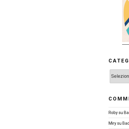
CATEG
Categorie
COMME
Roby
su
Ba
Miry
su
Bad