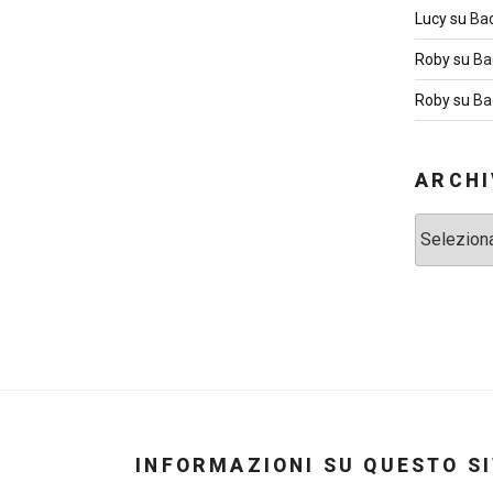
Lucy
su
Ba
Roby
su
Ba
Roby
su
Ba
ARCHI
Archivi
INFORMAZIONI SU QUESTO S