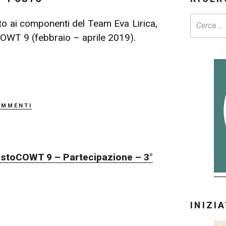
o ai componenti del Team Eva Lirica,
 COWT 9 (febbraio – aprile 2019).
ommenti
osto
COWT 9 – Partecipazione – 3°
INIZI