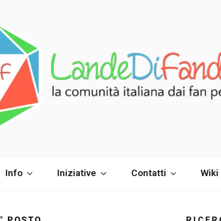
FANDOM
i fan!
Info
Iniziative
Contatti
Wiki
2° POSTO
RICER