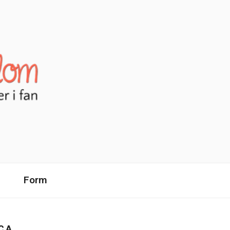
Form
CA