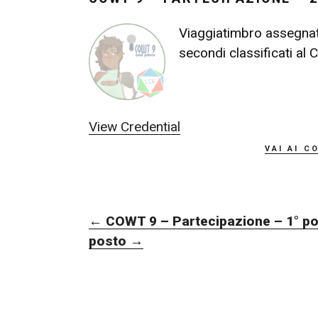
Viaggiatimbro assegnat
secondi classificati al
View Credential
vai ai c
NAVIGAZIONE
←
COWT 9 – Partecipazione – 1° p
ARTICOLI
posto
→