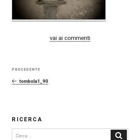
vai ai commenti
NAVIGAZIONE
PRECEDENTE
Articolo
ARTICOLI
precedente:
tombola1_90
RICERCA
Cerca