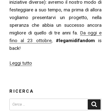
iniziative diverse): avremo il nostro modo di
festeggiare a suo tempo, ma prima di allora
vogliamo presentarvi un progetto, nella
speranza che abbia un successo ancora
migliore di quello di tre anni fa.
Da oggi e
fino al 23 ottobre
,
#legamidifandom
is
back!
“#legamidifandom,
Leggi tutto
take
2:
la
RICERCA
raccolta
fondi
Cerca
di