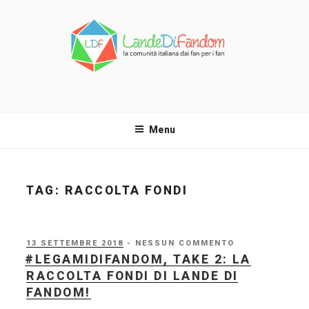
Salta
al
contenuto
LANDE DI FANDOM
La comunità italiana dai fan per i fan!
Menu
TAG:
RACCOLTA FONDI
PUBBLICATO
13 SETTEMBRE 2018
- NESSUN COMMENTO
IL
#LEGAMIDIFANDOM, TAKE 2: LA
RACCOLTA FONDI DI LANDE DI
FANDOM!