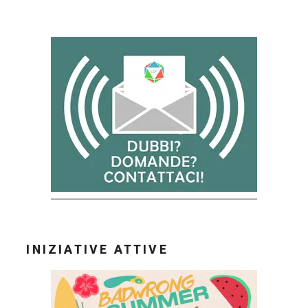
Lande
Di
Fandom!”
INIZIATIVE ATTIVE