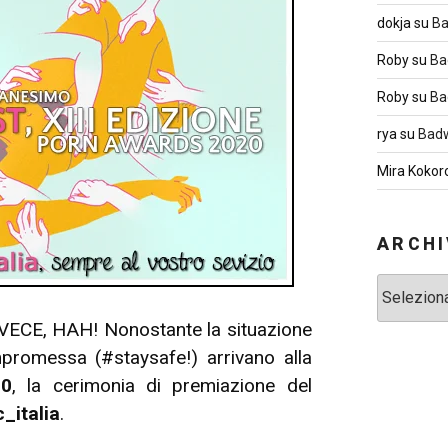
dokja
su
Ba
Roby
su
Ba
Roby
su
Ba
rya
su
Badw
Mira Kokor
ARCHI
Archivi
ECE, HAH! Nonostante la situazione
promessa (#staysafe!) arrivano alla
20
, la cerimonia di premiazione del
c_italia
.