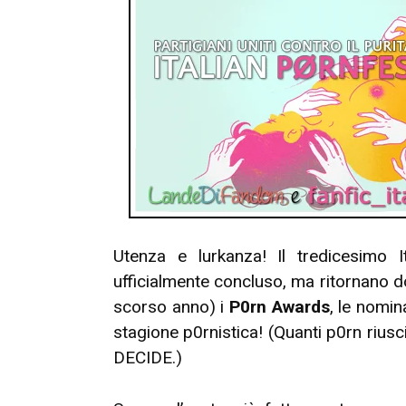
18/03)”
Utenza e lurkanza! Il tredicesimo I
ufficialmente concluso, ma ritornano dop
scorso anno) i
P0rn Awards
, le nomin
stagione p0rnistica! (Quanti p0rn riusc
DECIDE.)