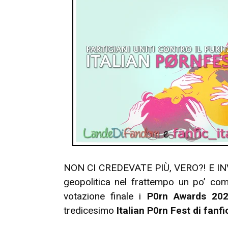
NON CI CREDEVATE PIÙ, VERO?! E INV
geopolitica nel frattempo un po’ com
votazione finale i
P0rn Awards 20
tredicesimo
Italian P
0rn Fest di fanfi