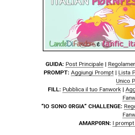
Awards!”
GUIDA:
Post Principale
|
Regolamen
PROMPT:
Aggiungi Prompt
|
Lista 
Unico 
FILL:
Pubblica il tuo Fanwork
|
Agg
Fanw
“IO SONO 0RGIA” CHALLENGE:
Reg
Fanw
AMARP0RN:
I prompt 