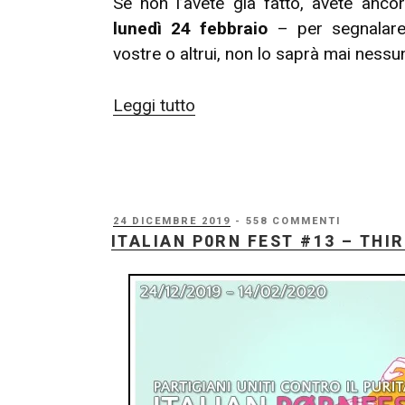
Se non l’avete già fatto, avete anc
lunedì 24 febbraio
– per segnalare
vostre o altrui, non lo saprà mai nessu
“Italian
Leggi tutto
P0rn
Fest
#13
–
PUBBLICATO
24 DICEMBRE 2019
- 558 COMMENTI
Ultimi
IL
ITALIAN P0RN FEST #13 – TH
giorni
per
le
nomination
ai
P0rn