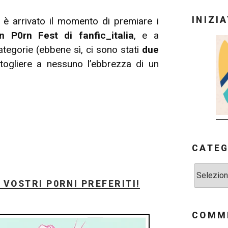
INIZI
 è arrivato il momento di premiare i
an P0rn Fest di fanfic_italia
, e a
 categorie (ebbene sì, ci sono stati
due
ogliere a nessuno l’ebbrezza di un
CATEG
Categorie
 VOSTRI P0RNI PREFERITI!
COMME