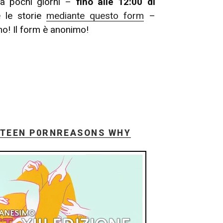
ora pochi giorni –
fino alle 12:00 di
 le storie
mediante questo form
–
no! Il form è anonimo!
IRTEEN P0RNREASONS WHY