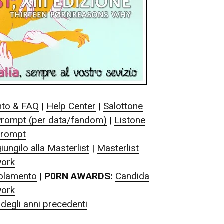
to & FAQ
|
Help Center
|
Salottone
Prompt (per data/fandom)
|
Listone
Prompt
iungilo alla Masterlist
|
Masterlist
ork
olamento
|
P0RN AWARDS:
Candida
ork
degli anni precedenti