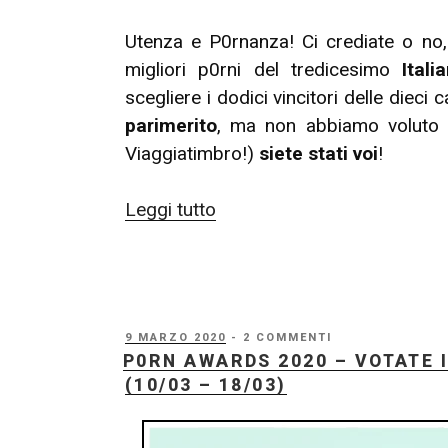
Utenza e P0rnanza! Ci crediate o no,
migliori p0rni del tredicesimo
Itali
scegliere i dodici vincitori delle dieci
parimerito
, ma non abbiamo voluto t
Viaggiatimbro!)
siete stati voi
!
“P0rn
Leggi tutto
Awards
2020
–
Cerimonia
PUBBLICATO
9 MARZO 2020
- 2 COMMENTI
di
IL
P0RN AWARDS 2020 – VOTATE I
Premiazione”
(10/03 – 18/03)