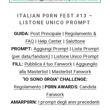
ITALIAN P0RN FEST #13 –
LISTONE UNICO PROMPT
GUIDA:
Post Principale
|
Regolamento &
FAQ
|
Help Center
|
Salottone
PROMPT:
Aggiungi Prompt
|
Lista Prompt
(per data/fandom)
|
Listone Unico Prompt
FILL:
Pubblica il tuo Fanwork
|
Aggiungilo
alla Masterlist
|
Masterlist Fanwork
"IO SONO 0RGIA" CHALLENGE:
Regolamento
|
P0RN AWARDS:
Candida
Fanwork
AMARP0RN:
I prompt degli anni precedenti