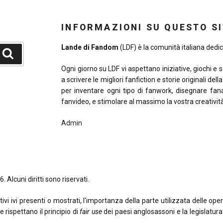
INFORMAZIONI SU QUESTO S
Lande di Fandom
(LDF) è la comunità italiana dedica
Cerca
Ogni giorno su LDF vi aspettano iniziative, giochi e 
a scrivere le migliori fanfiction e storie originali del
per inventare ogni tipo di fanwork, disegnare fana
fanvideo, e stimolare al massimo la vostra creativit
Admin
. Alcuni diritti sono riservati.
 ivi presenti o mostrati, l'importanza della parte utilizzata delle opere o
e rispettano il principio di
fair use
dei paesi anglosassoni e la legislatura i