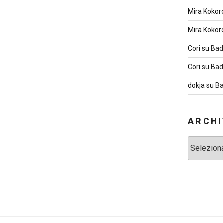
Mira Kokor
Mira Kokor
Cori
su
Bad
Cori
su
Bad
dokja
su
Ba
ARCHI
Archivi