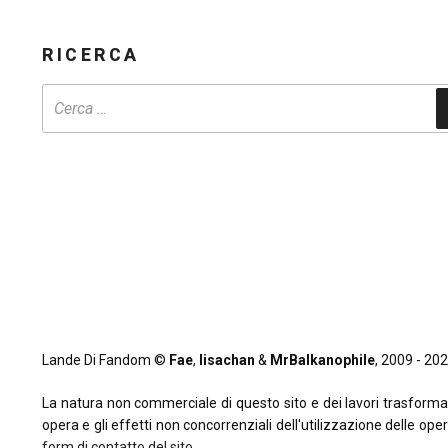
RICERCA
Lande Di Fandom ©
Fae
,
lisachan
&
MrBalkanophile
, 2009 - 2026
La natura non commerciale di questo sito e dei lavori trasformativi
opera e gli effetti non concorrenziali dell'utilizzazione delle oper
form di contatto del sito
.