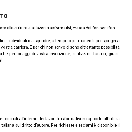
ITO
ta alla cultura e ai lavori trasformativi, creata dai fan per i fan.
sfide, individuali o a squadre, a tempo o permanenti, per spingervi
la vostra carriera. E per chi non scrive ci sono altrettante possibilità
rt e personaggi di vostra invenzione, realizzare fanmix, girare
à!
riginali all'interno dei lavori trasformativi in rapporto all'intera
taliana sul diritto d'autore. Per richieste e reclami è disponibile il