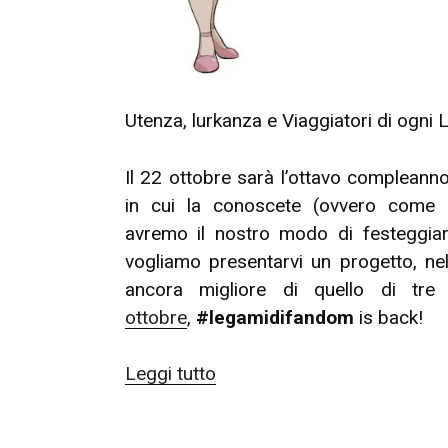
Utenza, lurkanza e Viaggiatori di ogni 
Il 22 ottobre sarà l’ottavo compleann
in cui la conoscete (ovvero come co
avremo il nostro modo di festeggia
vogliamo presentarvi un progetto, n
ancora migliore di quello di tr
ottobre
,
#legamidifandom
is back!
“#legamidifandom,
Leggi tutto
take
2: