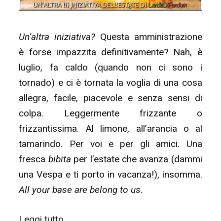
Un’altra iniziativa?
Questa amministrazione
è forse impazzita definitivamente? Nah, è
luglio, fa caldo (quando non ci sono i
tornado) e ci è tornata la voglia di una cosa
allegra, facile, piacevole e senza sensi di
colpa. Leggermente frizzante o
frizzantissima. Al limone, all’arancia o al
tamarindo. Per voi e per gli amici. Una
fresca
bibita
per l’estate che avanza (dammi
una Vespa e ti porto in vacanza!), insomma.
All your base are belong to us.
“B.I.BI.T.A.
Leggi tutto