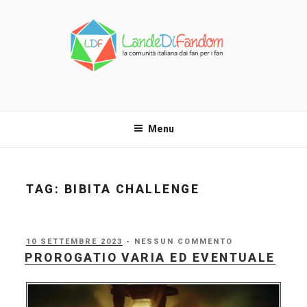
Salta
al
contenuto
LANDE DI FANDOM
La comunità italiana dai fan per i fan!
Menu
TAG:
BIBITA CHALLENGE
PUBBLICATO
10 SETTEMBRE 2023
- NESSUN COMMENTO
IL
PROROGATIO VARIA ED EVENTUALE