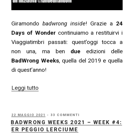
Giramondo
badwrong inside
! Grazie a
24
Days of Wonder
continuiamo a restituirvi i
Viaggiatimbri passati: quest’oggi tocca a
non una, ma ben
due
edizioni delle
BadWrong Weeks
, quella del 2019 e quella
di quest’anno!
“24
Leggi tutto
Days
of
Wonder
PUBBLICATO
22 MAGGIO 2021
- 33 COMMENTI
IL
BADWRONG WEEKS 2021 – WEEK #4:
#11
ER PEGGIO LERCIUME
–