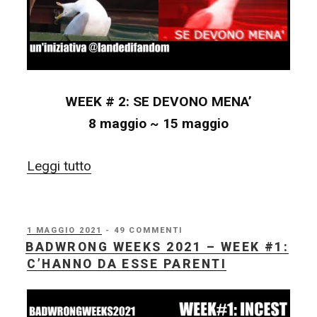
WEEK # 2: SE DEVONO MENA’
8 maggio ~ 15 maggio
“BadWrong
Leggi tutto
Weeks
2021
–
PUBBLICATO
1 MAGGIO 2021
- 49 COMMENTI
IL
BADWRONG WEEKS 2021 – WEEK #1:
WEEK
C’HANNO DA ESSE PARENTI
#2:
SE