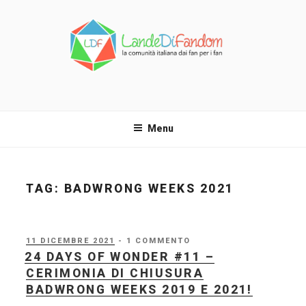
Salta
al
contenuto
LANDE DI FANDOM
La comunità italiana dai fan per i fan!
Menu
TAG:
BADWRONG WEEKS 2021
PUBBLICATO
11 DICEMBRE 2021
- 1 COMMENTO
IL
24 DAYS OF WONDER #11 –
CERIMONIA DI CHIUSURA
BADWRONG WEEKS 2019 E 2021!