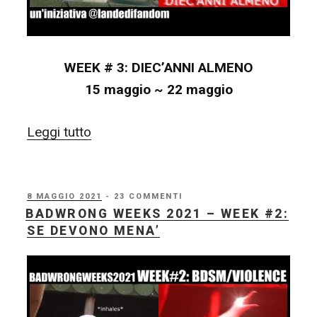
WEEK # 3: DIEC’ANNI ALMENO
15 maggio ~ 22 maggio
“BadWrong
Leggi tutto
Weeks
2021
–
PUBBLICATO
8 MAGGIO 2021
- 23 COMMENTI
IL
BADWRONG WEEKS 2021 – WEEK #2:
WEEK
SE DEVONO MENA’
#3:
DIEC’ANNI
ALMENO”