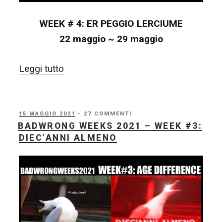
WEEK # 4: ER PEGGIO LERCIUME
22 maggio ~ 29 maggio
“BadWrong
Leggi tutto
Weeks
2021
–
PUBBLICATO
15 MAGGIO 2021
- 27 COMMENTI
IL
BADWRONG WEEKS 2021 – WEEK #3:
WEEK
DIEC’ANNI ALMENO
#4:
ER
PEGGIO
LERCIUME”