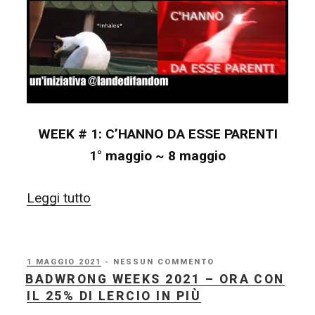
DEVONO
MENA’”
WEEK # 1: C’HANNO DA ESSE PARENTI
1° maggio ~ 8 maggio
“BadWrong
Leggi tutto
Weeks
2021
–
PUBBLICATO
1 MAGGIO 2021
- NESSUN COMMENTO
IL
BADWRONG WEEKS 2021 – ORA CON
WEEK
IL 25% DI LERCIO IN PIÙ
#1: