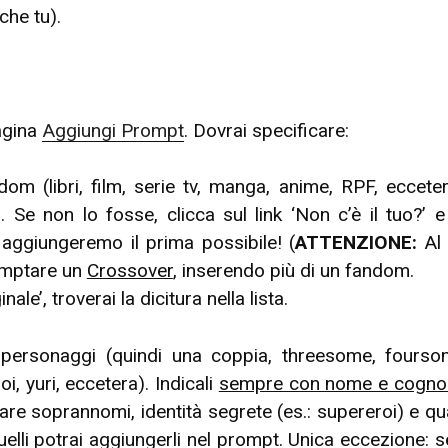
che tu).
pagina
Aggiungi Prompt
. Dovrai specificare:
om (libri, film, serie tv, manga, anime, RPF, ecceter
a. Se non lo fosse, clicca sul link ‘Non c’è il tuo?’ 
 aggiungeremo il prima possibile! (
ATTENZIONE:
Al 
omptare un
Crossover
, inserendo più di un fandom.
ginale’, troverai la dicitura nella lista.
 personaggi (quindi una coppia, threesome, four
i, yuri, eccetera). Indicali
sempre con nome e cogn
re soprannomi, identità segrete (es.: supereroi) e quant
quelli potrai aggiungerli nel prompt. Unica eccezione: