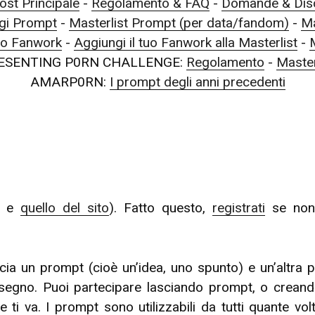
ost Principale
-
Regolamento & FAQ
-
Domande & Disc
gi Prompt
-
Masterlist Prompt (per data/fandom)
-
Ma
tuo Fanwork
-
Aggiungi il tuo Fanwork alla Masterlist
-
ESENTING P0RN CHALLENGE:
Regolamento
-
Master
AMARP0RN:
I prompt degli anni precedenti
to e
quello del sito
). Fatto questo,
registrati
se non 
scia un prompt (cioè un’idea, uno spunto) e un’altra
segno. Puoi partecipare lasciando prompt, o creand
 ti va. I prompt sono utilizzabili da tutti quante vo