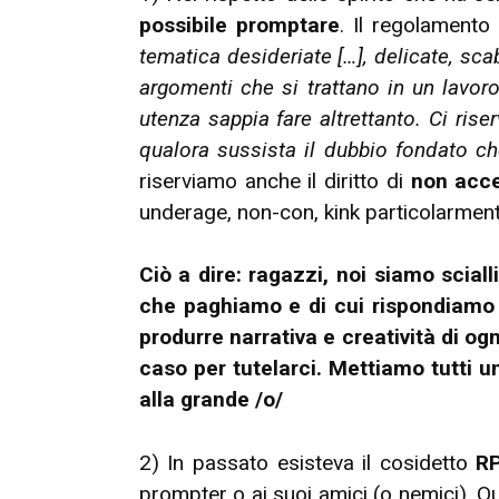
possibile promptare
. Il regolamento
tematica desideriate […], delicate, sca
argomenti che si trattano in un lavoro
utenza sappia fare altrettanto. Ci ris
qualora sussista il dubbio fondato ch
riserviamo anche il diritto di
non acce
underage, non-con, kink particolarment
Ciò a dire: ragazzi, noi siamo scia
che paghiamo e di cui rispondiamo a
produrre narrativa e creatività di 
caso per tutelarci. Mettiamo tutti 
alla grande /o/
2) In passato esisteva il cosidetto
R
prompter o ai suoi amici (o nemici). Q