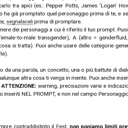
carlo tra apici (es.: Pepper Potts, James ‘Logan’ How
 ha già promptato quel personaggio prima di te, e se è
te,
segnalaceli
prima di promptare.
 genere dei personaggi a cui è riferito il tuo prompt. 
emale-to-male transgender), A (altro = genderfluid, 
 cosa si tratta). Puoi anche usare delle categorie gene
ta).
 da una parola, un concetto, una o più battute di dialo
lunque altra cosa ti venga in mente. Puoi anche inserir
!
ATTENZIONE:
warning, precisazioni varie e indicazi
anno inseriti NEL PROMPT, e non nel campo Personaggio
empre contraddistinto il Fest,
non poniamo limiti pre