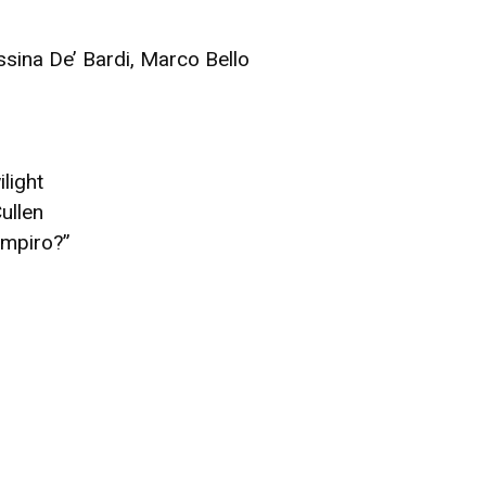
sina De’ Bardi, Marco Bello
light
ullen
ampiro?”