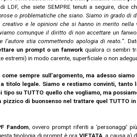
 di LDF, che siete SEMPRE tenuti a seguire, dice ch
brose o problematiche che siano. Siamo in grado di dist
 creativo e le opinioni che si hanno in merito nella 
erviamo comunque il diritto di non accettare un fanw
e l’autore stia commettendo apologia di reato.
“. Da
ttare un prompt o un fanwork
qualora ci sembri tr
e estremi) in modo carente, superficiale o non adegu
lli come sempre sull’argomento, ma adesso siamo 
 titolo legale. Siamo e restiamo convinti, tanto 
ogni tipo su TUTTO quello che vogliamo, ma possia
un pizzico di buonsenso nel trattare quel TUTTO i
PF Fandom
, ovvero prompt riferiti a ‘personaggi’ p
uesta tipologia di prompt è ora
VIETATA
, a causa a) d