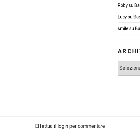
Roby
su
Ba
Lucy
su
Ba
smile
su
Ba
ARCHI
Archivi
Effettua il login per commentare