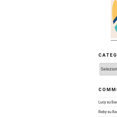
CATEG
Categorie
COMME
Lucy
su
Ba
Roby
su
Ba