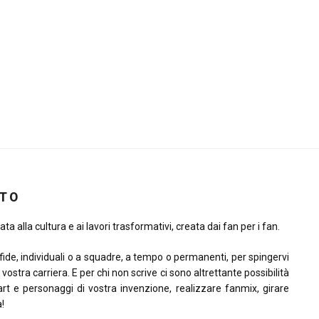
ITO
ta alla cultura e ai lavori trasformativi, creata dai fan per i fan.
sfide, individuali o a squadre, a tempo o permanenti, per spingervi
la vostra carriera. E per chi non scrive ci sono altrettante possibilità
rt e personaggi di vostra invenzione, realizzare fanmix, girare
à!