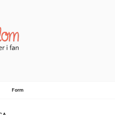
Form
CA