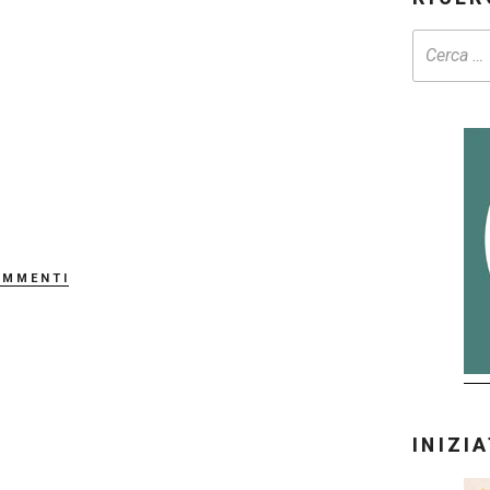
ommenti
INIZI