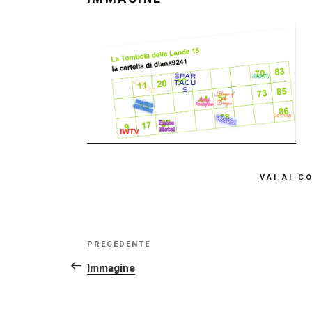
vai ai c
NAVIGAZIONE
Articolo
PRECEDENTE
ARTICOLI
precedente:
Immagine