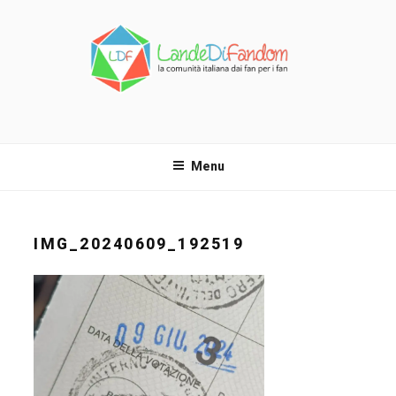
Salta
al
contenuto
LANDE DI FANDOM
La comunità italiana dai fan per i fan!
Menu
IMG_20240609_192519