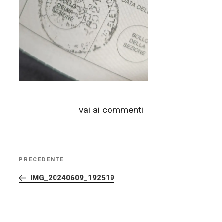
vai ai commenti
NAVIGAZIONE
PRECEDENTE
Articolo
ARTICOLI
precedente:
IMG_20240609_192519