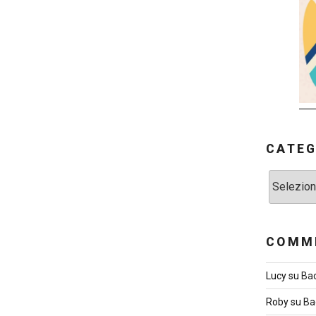
CATEG
Categorie
COMME
Lucy
su
Ba
Roby
su
Ba