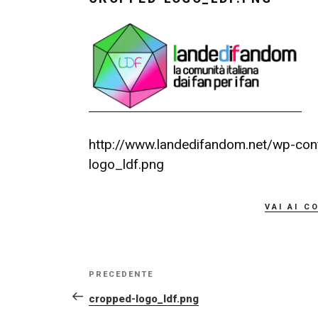
http://www.landedifandom.net/wp-co
logo_ldf.png
vai ai c
NAVIGAZIONE
Articolo
PRECEDENTE
ARTICOLI
precedente:
cropped-logo_ldf.png