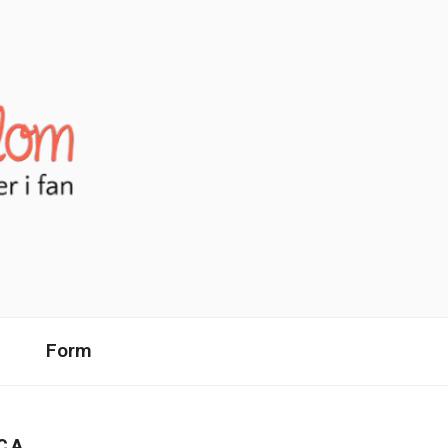
Form
CA