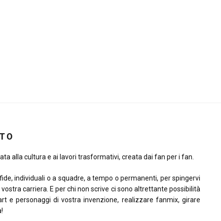
ITO
ta alla cultura e ai lavori trasformativi, creata dai fan per i fan.
sfide, individuali o a squadre, a tempo o permanenti, per spingervi
la vostra carriera. E per chi non scrive ci sono altrettante possibilità
rt e personaggi di vostra invenzione, realizzare fanmix, girare
à!