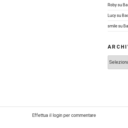
Roby
su
Ba
Lucy
su
Ba
smile
su
Ba
ARCHI
Archivi
Effettua il login per commentare