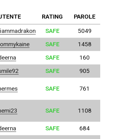
UTENTE
RATING
PAROLE
fiammadrakon
SAFE
5049
tommykaine
SAFE
1458
deerna
SAFE
160
smile92
SAFE
905
hermes
SAFE
761
nemi23
SAFE
1108
deerna
SAFE
684