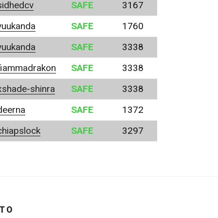
sidhedcv
SAFE
3167
yuukanda
SAFE
1760
yuukanda
SAFE
3338
fiammadrakon
SAFE
3338
xshade-shinra
SAFE
3338
deerna
SAFE
1372
chiapslock
SAFE
3297
ITO