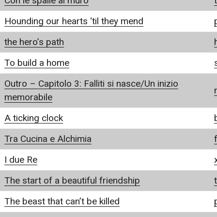
Con le spalle al muro
Hounding our hearts ‘til they mend
the hero’s path
To build a home
Outro – Capitolo 3: Falliti si nasce/Un inizio
memorabile
A ticking clock
Tra Cucina e Alchimia
I due Re
The start of a beautiful friendship
The beast that can’t be killed