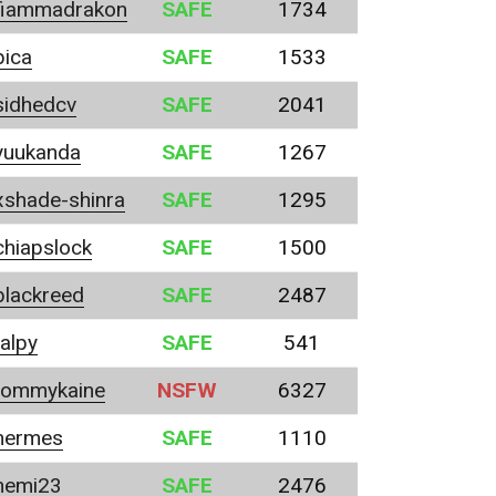
fiammadrakon
SAFE
1734
pica
SAFE
1533
sidhedcv
SAFE
2041
yuukanda
SAFE
1267
xshade-shinra
SAFE
1295
chiapslock
SAFE
1500
blackreed
SAFE
2487
talpy
SAFE
541
tommykaine
NSFW
6327
hermes
SAFE
1110
nemi23
SAFE
2476