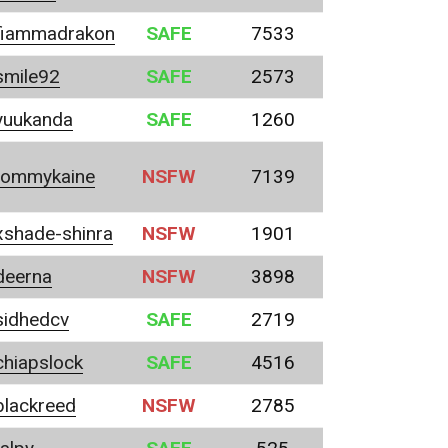
fiammadrakon
SAFE
7533
smile92
SAFE
2573
yuukanda
SAFE
1260
tommykaine
NSFW
7139
xshade-shinra
NSFW
1901
deerna
NSFW
3898
sidhedcv
SAFE
2719
chiapslock
SAFE
4516
blackreed
NSFW
2785