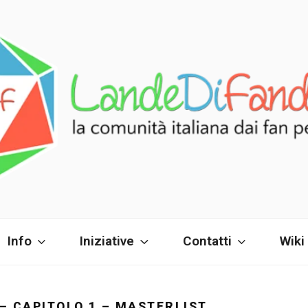
FANDOM
i fan!
Info
Iniziative
Contatti
Wiki
– CAPITOLO 1 – MASTERLIST