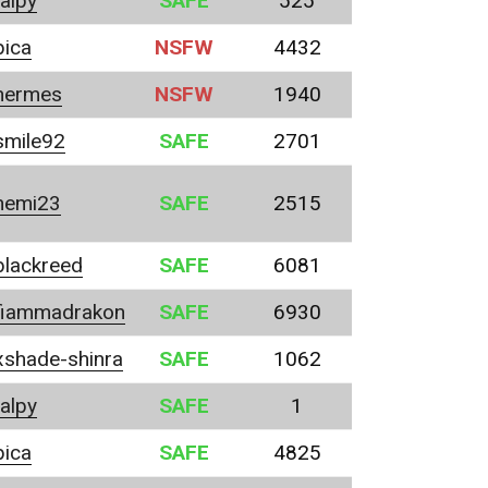
talpy
SAFE
525
pica
NSFW
4432
hermes
NSFW
1940
smile92
SAFE
2701
nemi23
SAFE
2515
blackreed
SAFE
6081
fiammadrakon
SAFE
6930
xshade-shinra
SAFE
1062
talpy
SAFE
1
pica
SAFE
4825