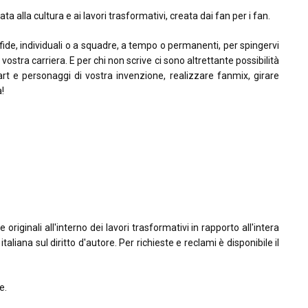
ta alla cultura e ai lavori trasformativi, creata dai fan per i fan.
sfide, individuali o a squadre, a tempo o permanenti, per spingervi
la vostra carriera. E per chi non scrive ci sono altrettante possibilità
rt e personaggi di vostra invenzione, realizzare fanmix, girare
à!
riginali all'interno dei lavori trasformativi in rapporto all'intera
taliana sul diritto d'autore. Per richieste e reclami è disponibile il
e.