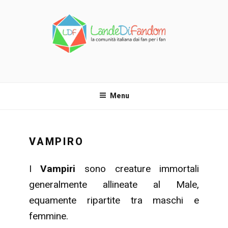
Salta
al
contenuto
LANDE DI FANDOM
La comunità italiana dai fan per i fan!
Menu
VAMPIRO
I
Vampiri
sono creature immortali
generalmente allineate al Male,
equamente ripartite tra maschi e
femmine.