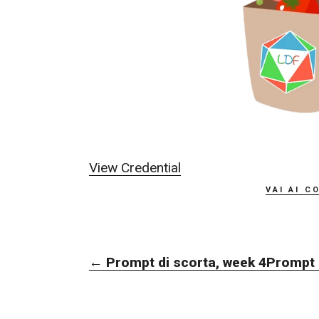
View Credential
vai ai c
NAVIGAZIONE
←
Prompt di scorta, week 4
Prompt 
ARTICOLI