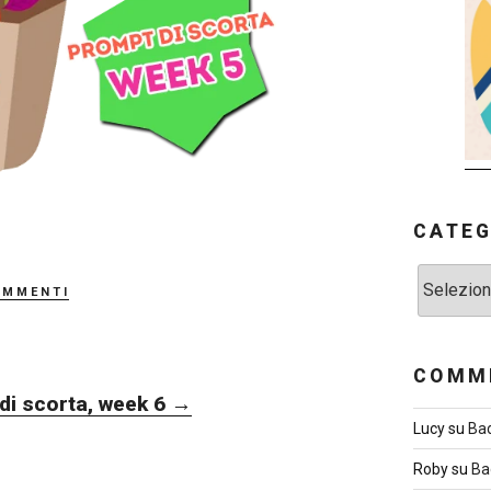
CATEG
Categorie
ommenti
COMME
di scorta, week 6
→
Lucy
su
Ba
Roby
su
Ba