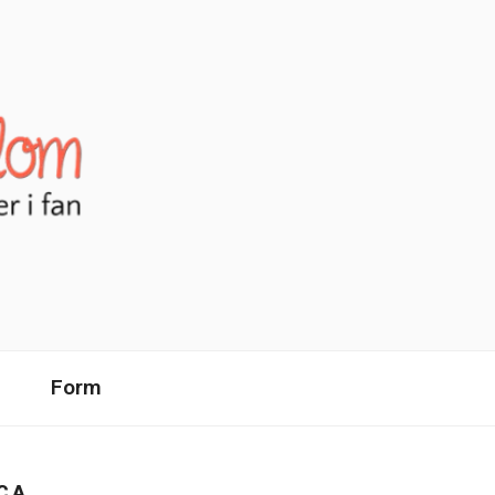
Form
CA