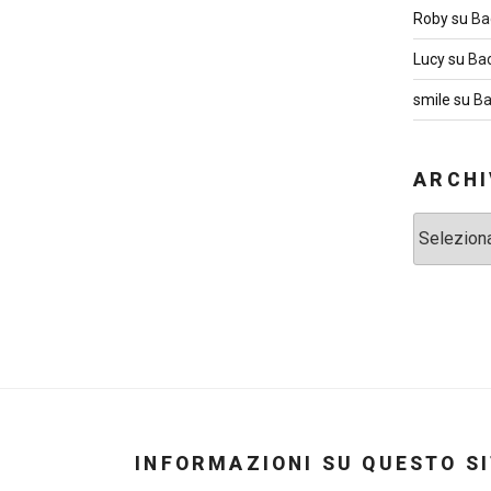
Roby
su
Ba
Lucy
su
Ba
smile
su
Ba
ARCHI
Archivi
INFORMAZIONI SU QUESTO S