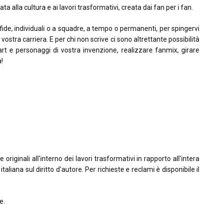
ta alla cultura e ai lavori trasformativi, creata dai fan per i fan.
sfide, individuali o a squadre, a tempo o permanenti, per spingervi
la vostra carriera. E per chi non scrive ci sono altrettante possibilità
rt e personaggi di vostra invenzione, realizzare fanmix, girare
à!
riginali all'interno dei lavori trasformativi in rapporto all'intera
taliana sul diritto d'autore. Per richieste e reclami è disponibile il
e.