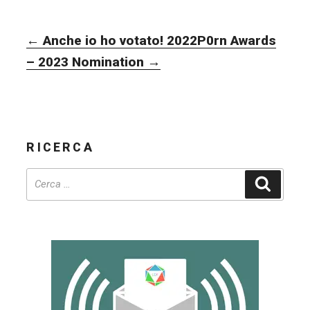
NAVIGAZIONE
←
Anche io ho votato! 2022
P0rn Awards
ARTICOLI
– 2023 Nomination
→
RICERCA
Cerca