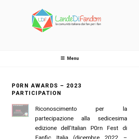
Salta
al
contenuto
LANDE DI FANDOM
La comunità italiana dai fan per i fan!
Menu
P0RN AWARDS – 2023
PARTICIPATION
Riconoscimento per la
partecipazione alla sedicesima
edizione dell’Italian P0rn Fest di
Fanfic Italia (dicembre 2022 –