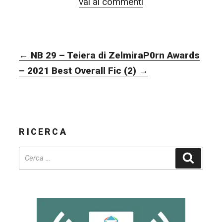
vai ai commenti
NAVIGAZIONE
←
NB 29 – Teiera di Zelmira
P0rn Awards
ARTICOLI
– 2021 Best Overall Fic (2)
→
RICERCA
Cerca