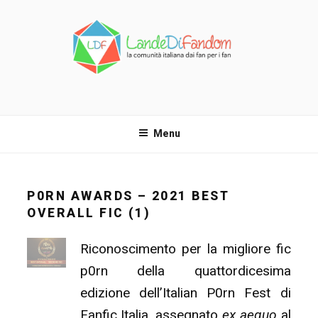
Salta
al
contenuto
LANDE DI FANDOM
La comunità italiana dai fan per i fan!
Menu
P0RN AWARDS – 2021 BEST
OVERALL FIC (1)
Riconoscimento per la migliore fic
p0rn della quattordicesima
edizione dell’Italian P0rn Fest di
Fanfic Italia, assegnato
ex aequo
al