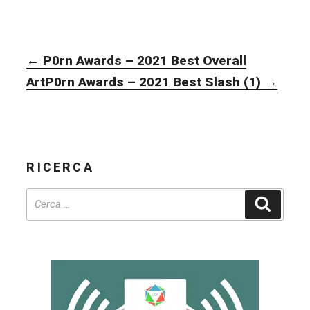
NAVIGAZIONE
←
P0rn Awards – 2021 Best Overall
ARTICOLI
Art
P0rn Awards – 2021 Best Slash (1)
→
RICERCA
Cerca