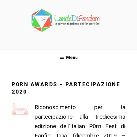
Salta
al
contenuto
LANDE DI FANDOM
La comunità italiana dai fan per i fan!
Menu
P0RN AWARDS – PARTECIPAZIONE
2020
Riconoscimento per la
partecipazione alla tredicesima
edizione dell’Italian P0rn Fest di
Fanfic Italia. (dicembre 2019 –