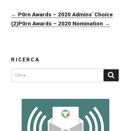
NAVIGAZIONE
←
P0rn Awards – 2020 Admins’ Choice
ARTICOLI
(2)
P0rn Awards – 2020 Nomination
→
RICERCA
Cerca