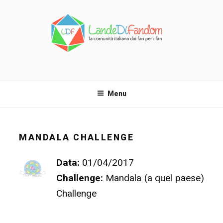
Salta
al
contenuto
LANDE DI FANDOM
La comunità italiana dai fan per i fan!
Menu
MANDALA CHALLENGE
Data:
01/04/2017
Challenge:
Mandala (a quel paese)
Challenge