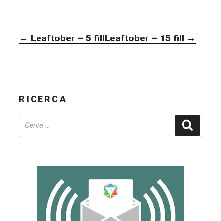
NAVIGAZIONE
←
Leaftober – 5 fill
Leaftober – 15 fill
→
ARTICOLI
RICERCA
Cerca