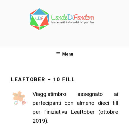
Salta
al
contenuto
LANDE DI FANDOM
La comunità italiana dai fan per i fan!
Menu
LEAFTOBER – 10 FILL
Viaggiatimbro assegnato ai
partecipanti con almeno dieci fill
per l’iniziativa Leaftober (ottobre
2019).