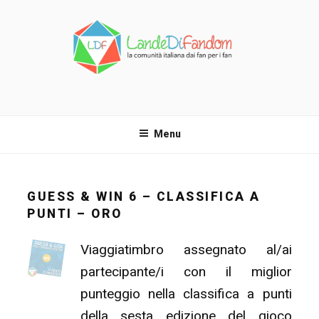
Salta
al
contenuto
LANDE DI FANDOM
La comunità italiana dai fan per i fan!
Menu
GUESS & WIN 6 – CLASSIFICA A
PUNTI – ORO
Viaggiatimbro assegnato al/ai
partecipante/i con il miglior
punteggio nella classifica a punti
della sesta edizione del gioco