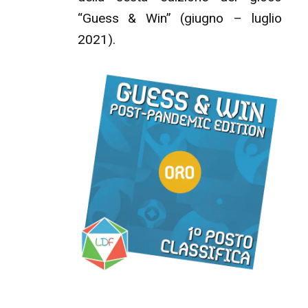
“Guess & Win” (giugno – luglio
2021).