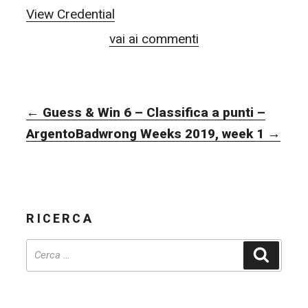
View Credential
vai ai commenti
NAVIGAZIONE
←
Guess & Win 6 – Classifica a punti –
ARTICOLI
Argento
Badwrong Weeks 2019, week 1
→
RICERCA
Cerca