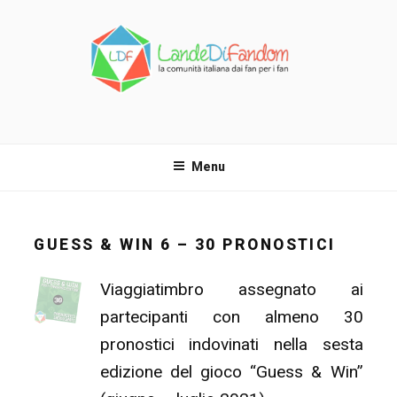
Salta
al
contenuto
LANDE DI FANDOM
La comunità italiana dai fan per i fan!
Menu
GUESS & WIN 6 – 30 PRONOSTICI
Viaggiatimbro assegnato ai
partecipanti con almeno 30
pronostici indovinati nella sesta
edizione del gioco “Guess & Win”