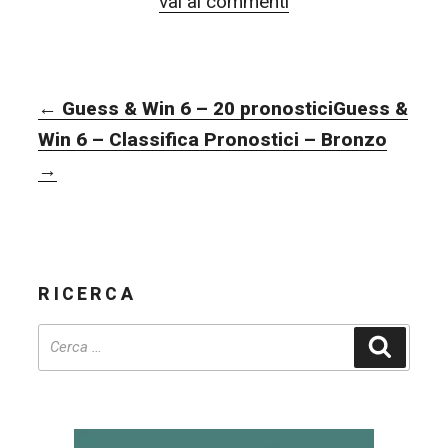
vai ai commenti
NAVIGAZIONE
←
Guess & Win 6 – 20 pronostici
Guess &
ARTICOLI
Win 6 – Classifica Pronostici – Bronzo
→
RICERCA
Cerca