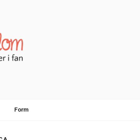
Form
CA