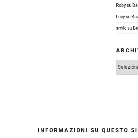
Roby
su
Ba
Lucy
su
Ba
smile
su
Ba
ARCHI
Archivi
INFORMAZIONI SU QUESTO S