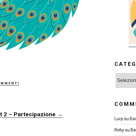
CATEG
Categorie
ommenti
COMME
st 2 – Partecipazione
→
Lucy
su
Ba
Roby
su
Ba