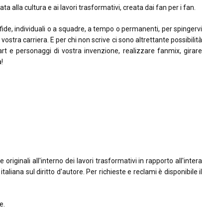
ta alla cultura e ai lavori trasformativi, creata dai fan per i fan.
sfide, individuali o a squadre, a tempo o permanenti, per spingervi
la vostra carriera. E per chi non scrive ci sono altrettante possibilità
rt e personaggi di vostra invenzione, realizzare fanmix, girare
à!
riginali all'interno dei lavori trasformativi in rapporto all'intera
taliana sul diritto d'autore. Per richieste e reclami è disponibile il
e.