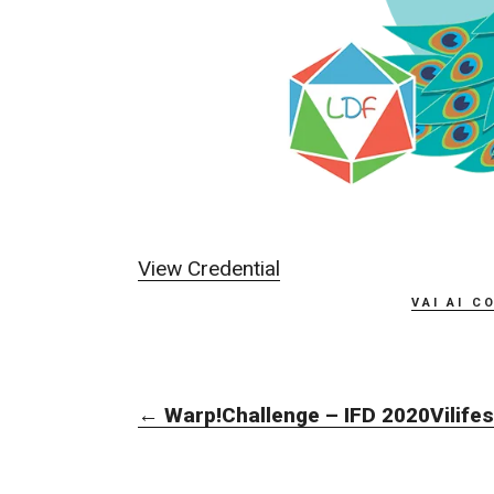
View Credential
vai ai c
NAVIGAZIONE
←
Warp!Challenge – IFD 2020
Vilife
ARTICOLI