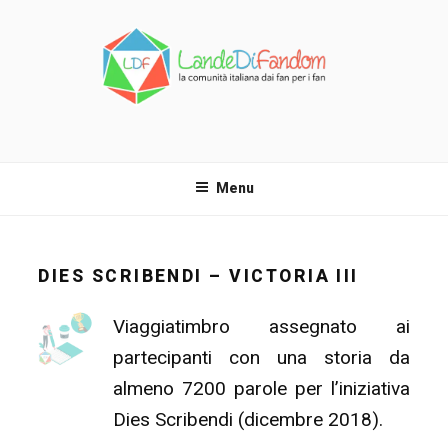
Salta
al
contenuto
LANDE DI FANDOM
La comunità italiana dai fan per i fan!
Menu
DIES SCRIBENDI – VICTORIA III
Viaggiatimbro assegnato ai
partecipanti con una storia da
almeno 7200 parole per l’iniziativa
Dies Scribendi (dicembre 2018).