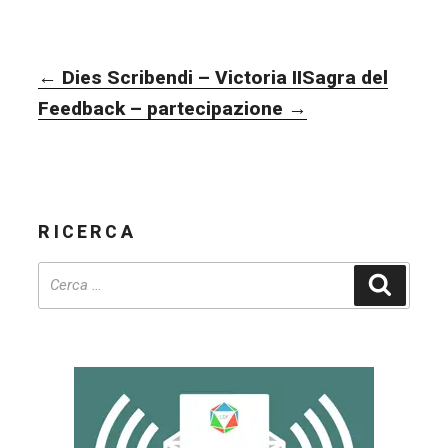
NAVIGAZIONE
←
Dies Scribendi – Victoria II
Sagra del
ARTICOLI
Feedback – partecipazione
→
RICERCA
Cerca