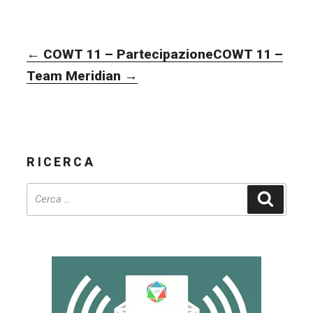
NAVIGAZIONE
←
COWT 11 – Partecipazione
COWT 11 –
ARTICOLI
Team Meridian
→
RICERCA
Cerca