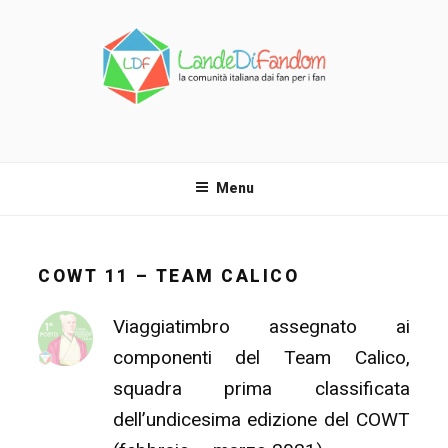
Salta
al
contenuto
LANDE DI FANDOM
La comunità italiana dai fan per i fan!
Menu
COWT 11 – TEAM CALICO
Viaggiatimbro assegnato ai
componenti del Team Calico,
squadra prima classificata
dell’undicesima edizione del COWT