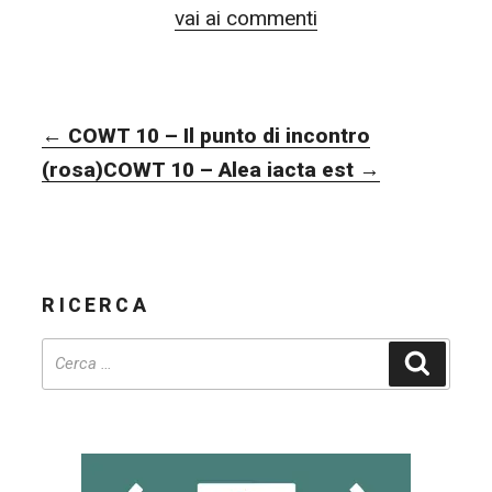
vai ai commenti
NAVIGAZIONE
←
COWT 10 – Il punto di incontro
ARTICOLI
(rosa)
COWT 10 – Alea iacta est
→
RICERCA
Cerca