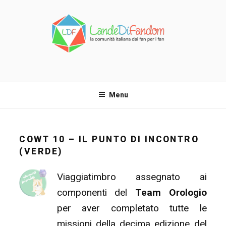
Salta
al
contenuto
LANDE DI FANDOM
La comunità italiana dai fan per i fan!
Menu
COWT 10 – IL PUNTO DI INCONTRO
(VERDE)
Viaggiatimbro assegnato ai
componenti del
Team Orologio
per aver completato tutte le
missioni della decima edizione del