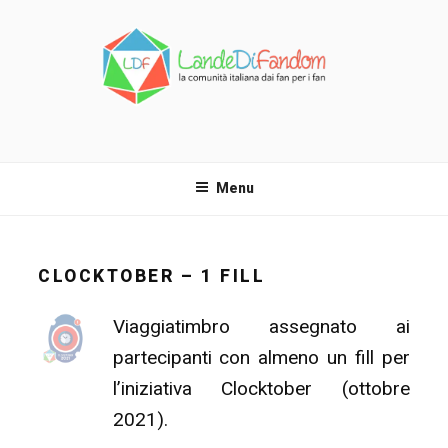
Salta
al
contenuto
LANDE DI FANDOM
La comunità italiana dai fan per i fan!
Menu
CLOCKTOBER – 1 FILL
Viaggiatimbro assegnato ai
partecipanti con almeno un fill per
l’iniziativa Clocktober (ottobre
2021).