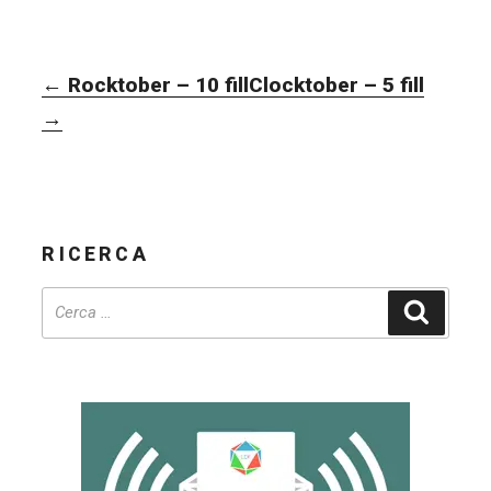
NAVIGAZIONE
←
Rocktober – 10 fill
Clocktober – 5 fill
ARTICOLI
→
RICERCA
Cerca