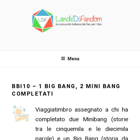
Salta
al
contenuto
LANDE DI FANDOM
La comunità italiana dai fan per i fan!
Menu
BBI10 – 1 BIG BANG, 2 MINI BANG
COMPLETATI
Viaggiatimbro assegnato a chi ha
completato due Minibang (storie
tra le cinquemila e le diecimila
parole) e un Big Bang (storia da