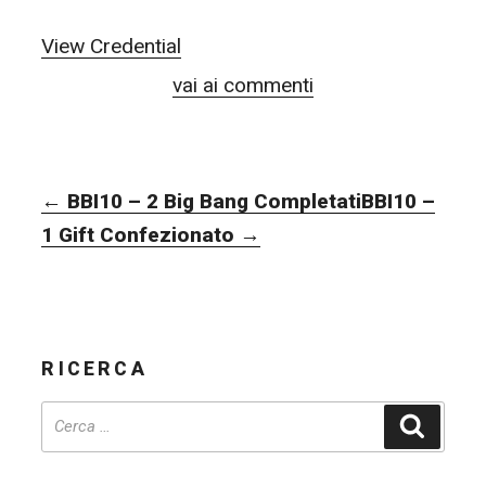
View Credential
vai ai commenti
NAVIGAZIONE
←
BBI10 – 2 Big Bang Completati
BBI10 –
ARTICOLI
1 Gift Confezionato
→
RICERCA
Cerca