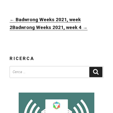
NAVIGAZIONE
←
Badwrong Weeks 2021, week
ARTICOLI
2
Badwrong Weeks 2021, week 4
→
RICERCA
Cerca