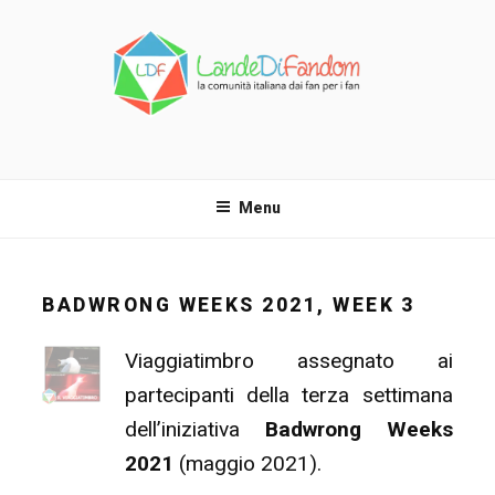
Salta
al
contenuto
LANDE DI FANDOM
La comunità italiana dai fan per i fan!
Menu
BADWRONG WEEKS 2021, WEEK 3
Viaggiatimbro assegnato ai
partecipanti della terza settimana
dell’iniziativa
Badwrong Weeks
2021
(maggio 2021).