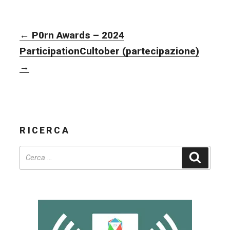
NAVIGAZIONE
←
P0rn Awards – 2024
ARTICOLI
Participation
Cultober (partecipazione)
→
RICERCA
Cerca