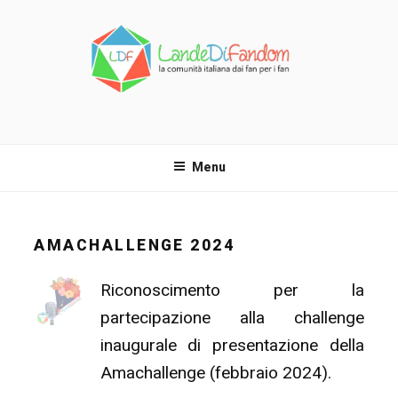
Salta
al
contenuto
LANDE DI FANDOM
La comunità italiana dai fan per i fan!
Menu
AMACHALLENGE 2024
Riconoscimento per la
partecipazione alla challenge
inaugurale di presentazione della
Amachallenge (febbraio 2024).