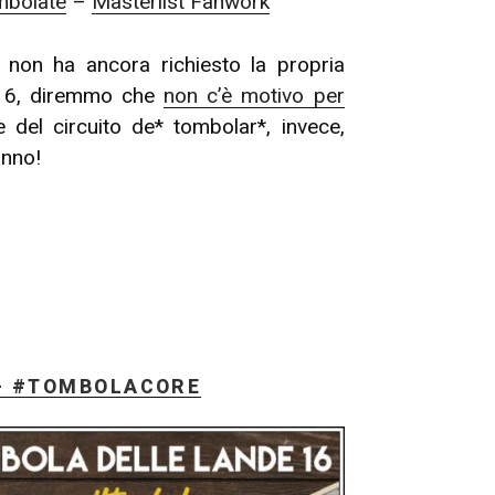
mbolate
–
Masterlist Fanwork
 non ha ancora richiesto la propria
e 16, diremmo che
non c’è motivo per
e del circuito de* tombolar*, invece,
anno!
 – #TOMBOLACORE