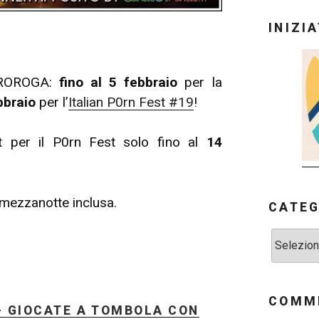
INIZI
 PROROGA:
fino al 5 febbraio
per la
bbraio
per l’
Italian P0rn Fest #19
!
pt per il P0rn Fest solo fino al
14
 mezzanotte inclusa.
CATEG
Categorie
COMME
– GIOCATE A TOMBOLA CON