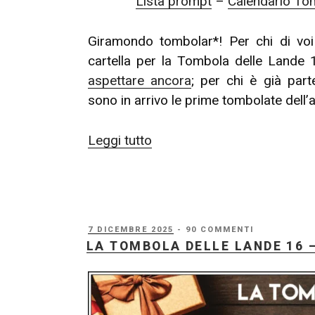
Lista prompt
–
Calendario To
Giramondo tombolar*! Per chi di voi
cartella per la Tombola delle Land
aspettare ancora
; per chi è già part
sono in arrivo le prime tombolate dell’
“La
Leggi tutto
Tombola
delle
Lande
16
PUBBLICATO
7 DICEMBRE 2025
- 90 COMMENTI
–
IL
LA TOMBOLA DELLE LANDE 16
Giocate
a
Tombola