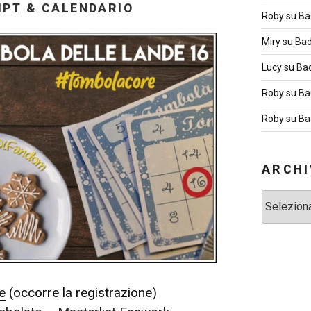
MPT & CALENDARIO
Roby
su
Ba
Miry
su
Bad
Lucy
su
Ba
Roby
su
Ba
Roby
su
Ba
ARCHI
Archivi
le
(occorre la registrazione)