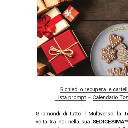
con
noi?
–
Richiesta
Cambi
Prompt
&
Calendario”
Richiedi o recupera le cartel
Lista prompt
–
Calendario To
Giramondi di tutto il Multiverso, la
T
volta tra noi nella sua
SEDICESIMA*