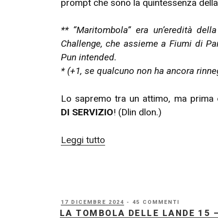
prompt che sono la quintessenza de
** “Maritombola” era un’eredità dell
Challenge, che assieme a Fiumi di Pa
Pun intended.
* (+1, se qualcuno non ha ancora rinne
Lo sapremo tra un attimo, ma prima 
DI SERVIZIO
! (Dlin dlon.)
“La
Leggi tutto
Tombola
delle
Lande
16
PUBBLICATO
17 DICEMBRE 2024
- 45 COMMENTI
–
IL
LA TOMBOLA DELLE LANDE 15 