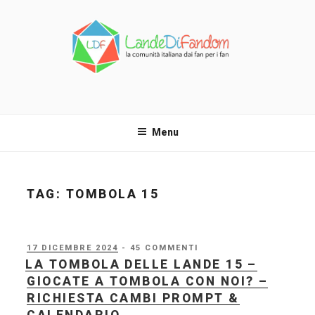
Salta
al
contenuto
LANDE DI FANDOM
La comunità italiana dai fan per i fan!
Menu
TAG:
TOMBOLA 15
PUBBLICATO
17 DICEMBRE 2024
- 45 COMMENTI
IL
LA TOMBOLA DELLE LANDE 15 –
GIOCATE A TOMBOLA CON NOI? –
RICHIESTA CAMBI PROMPT &