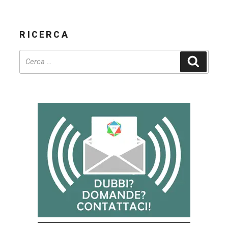
delle
Lande
RICERCA
15”
Cerca