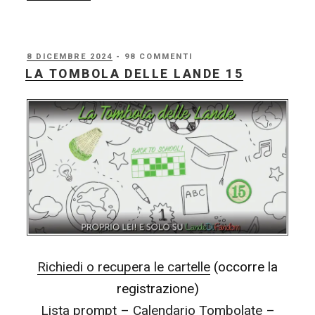
Tombola
delle
Lande
PUBBLICATO
8 DICEMBRE 2024
- 98 COMMENTI
IL
LA TOMBOLA DELLE LANDE 15
15
–
Giocate
a
Tombola
con
noi?
–
Richiesta
Richiedi o recupera le cartelle
(occorre la
Cambi
registrazione)
Prompt
Lista prompt
–
Calendario Tombolate
–