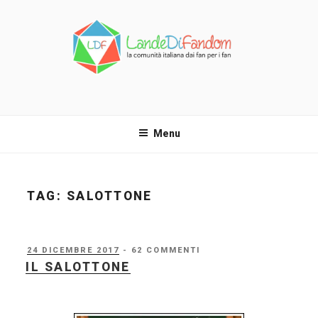
Salta
al
contenuto
LANDE DI FANDOM
La comunità italiana dai fan per i fan!
Menu
TAG:
SALOTTONE
PUBBLICATO
24 DICEMBRE 2017
- 62 COMMENTI
IL
IL SALOTTONE