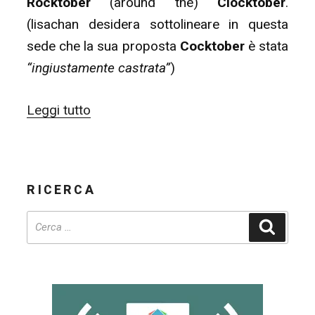
Rocktober
(around the)
Clocktober
.
(lisachan desidera sottolineare in questa
sede che la sua proposta
Cocktober
è stata
“ingiustamente castrata”
)
“Rocktober
Leggi tutto
(around
the)
Clocktober
RICERCA
(01/10
–
Cerca
31/10)”