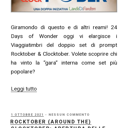
Giramondo di questo e di altri reami! 24
Days of Wonder oggi vi elargisce i
Viaggiatimbri del doppio set di prompt
Rocktober & Clocktober. Volete scoprire chi
ha vinto la “gara” interna come set più
popolare?
“24
Leggi tutto
Days
of
Wonder
PUBBLICATO
1 OTTOBRE 2021
- NESSUN COMMENTO
IL
ROCKTOBER (AROUND THE)
#03