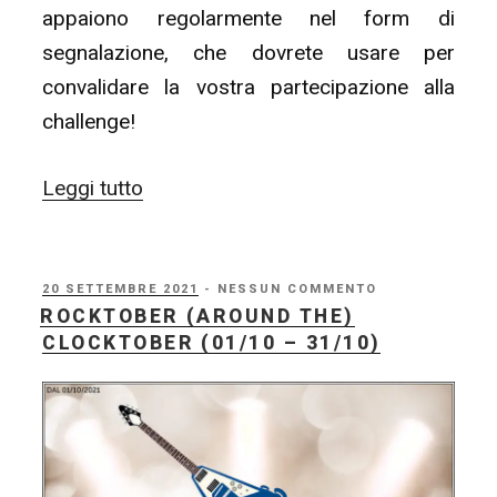
appaiono regolarmente nel form di
segnalazione, che dovrete usare per
convalidare la vostra partecipazione alla
challenge!
“Rocktober
Leggi tutto
(around
the)
Clocktober:
PUBBLICATO
20 SETTEMBRE 2021
- NESSUN COMMENTO
IL
ROCKTOBER (AROUND THE)
apertura
CLOCKTOBER (01/10 – 31/10)
delle
iniziative!”