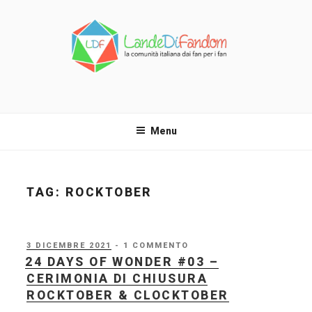
Salta
al
contenuto
LANDE DI FANDOM
La comunità italiana dai fan per i fan!
Menu
TAG:
ROCKTOBER
PUBBLICATO
3 DICEMBRE 2021
- 1 COMMENTO
IL
24 DAYS OF WONDER #03 –
CERIMONIA DI CHIUSURA
ROCKTOBER & CLOCKTOBER