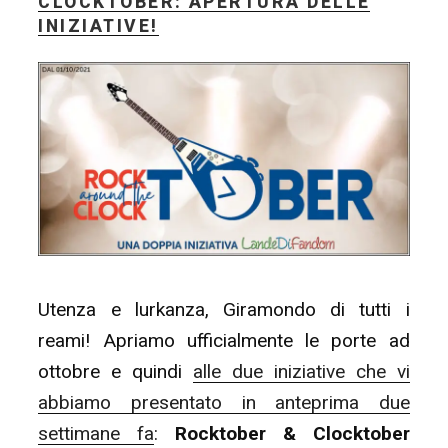
CLOCKTOBER: APERTURA DELLE
–
INIZIATIVE!
Cerimonia
di
chiusura
Rocktober
&
Clocktober”
Utenza e lurkanza, Giramondo di tutti i
reami! Apriamo ufficialmente le porte ad
ottobre e quindi
alle due iniziative che vi
abbiamo presentato in anteprima due
settimane fa
:
Rocktober & Clocktober